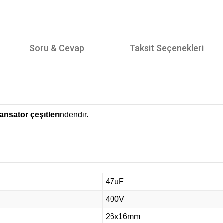
Soru & Cevap
Taksit Seçenekleri
nsatör çeşitleri
ndendir.
47uF
400V
26x16mm