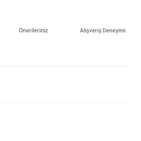
Önerileriniz
Alışveriş Deneyimi
Bu ürünün fiyat bilgisi, resim, ürün açıklamalarında ve diğer