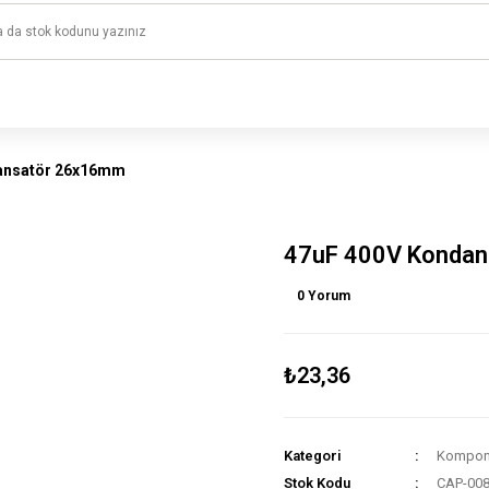
1500 TL ve üzeri alışverişlerinizde kargo ücretsiz!
HAYAL ET - TASARLA - ÇALIŞTIR
ansatör 26x16mm
47uF 400V Konda
0 Yorum
₺23,36
Kategori
Kompone
Stok Kodu
CAP-00