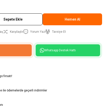
Sepete Ekle
Hemen Al
aş
Karşılaştır
Yorum Yaz
Tavsiye Et
Whatsapp Destek Hattı
o fırsatı!
 ile ödemelerde geçerli indirimler
anı