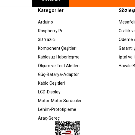
Kategoriler
Sözleş
Arduino
Mesafeli
Raspberry Pi
Gizlilik 
3D Yazıcı
Ödeme v
Komponent Çeşitleri
Garanti Ş
Kablosuz Haberleşme
İptal ve 
Ölçüm ve Test Aletleri
Havale B
Güç-Batarya-Adaptör
Kablo Çeşitleri
LCD-Display
Motor-Motor Sürücüler
Lehim-Prototipleme
Araç-Gereç