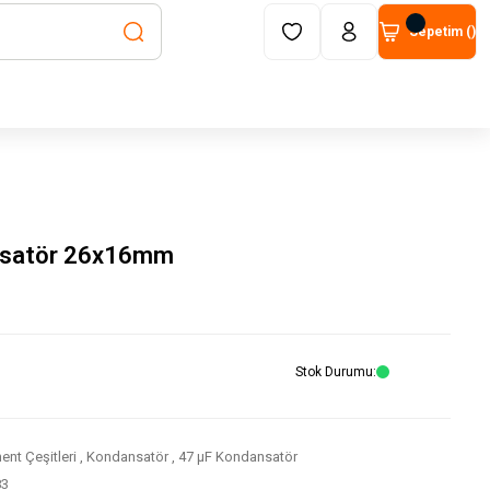
Sepetim (
)
nsatör 26x16mm
Stok Durumu
nt Çeşitleri
,
Kondansatör
,
47 μF Kondansatör
83