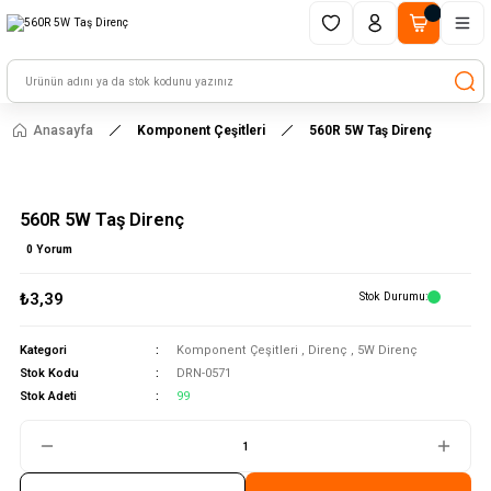
1500 TL ve üzeri alışverişlerinizde kargo ücretsiz!
HAYAL ET - TASARLA - ÇALIŞTIR
Anasayfa
Komponent Çeşitleri
560R 5W Taş Direnç
560R 5W Taş Direnç
0 Yorum
₺3,39
Stok Durumu
Kategori
Komponent Çeşitleri
,
Direnç
,
5W Direnç
Stok Kodu
DRN-0571
Stok Adeti
99