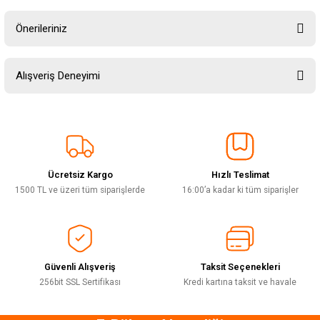
Önerileriniz
Soru Sor
Bu ürünün fiyat bilgisi, resim, ürün açıklamalarında ve diğer konularda
Alışveriş Deneyimi
yetersiz gördüğünüz noktaları öneri formunu kullanarak tarafımıza
iletebilirsiniz.
Görüş ve önerileriniz için teşekkür ederiz.
Sitemize ilk yorumu siz yapın!
Ürün resmi kalitesiz, bozuk veya görüntülenemiyor.
Ürün açıklamasında eksik bilgiler bulunuyor.
Ücretsiz Kargo
Hızlı Teslimat
Deneyimini Paylaş
Ürün bilgilerinde hatalar bulunuyor.
1500 TL ve üzeri tüm siparişlerde
16:00’a kadar ki tüm siparişler
Ürün fiyatı diğer sitelerden daha pahalı.
Bu ürüne benzer farklı alternatifler olmalı.
Güvenli Alışveriş
Taksit Seçenekleri
256bit SSL Sertifikası
Kredi kartına taksit ve havale