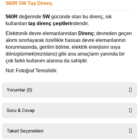
560R 5W Taş Direnç
560R
değerinde
5W
gücünde olan bu direnç, sık
kullanılan
taş direnç çeşitleri
ndendir.
Elektronik devre elemanlarından
Direnç
; devreden geçen
akımı sınırlayarak özellikle hassas devre elemanlarının
korunmasında, gerilim bölme, elektrik enerjisini ısıya
dönüştürmek(rezistans) gibi ana amaçların yanında bir
çok farklı kullanım alanına da sahiptir.
Not: Fotoğraf Temsilidir.
Yorumlar (0)
Soru & Cevap
Bu ürüne ilk yorumu siz yapın!
Taksit Seçenekleri
Yorum Yaz
Ürün hakkında henüz soru sorulmamış.