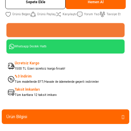
Sepete Ekle
Hemen Al
Ürünü Paylaş
Karşılaştır
Yorum Yaz
Tavsiye Et
Whatsapp Destek Hattı
Ücretsiz Kargo
1500 TL Üzeri ücretsiz kargo fırsatı!
%3 İndirim
Tüm modellerde EFT/Havale ile ödemelerde geçerli indirimler
Taksit İmkanları
Tüm kartlara 12 taksit imkanı
Ürün Bilgisi