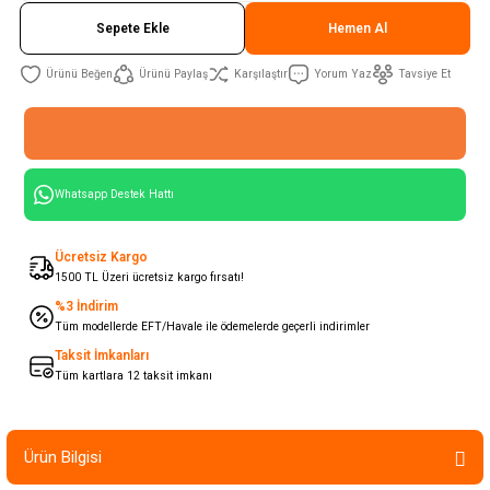
Sepete Ekle
Hemen Al
Ürünü Paylaş
Karşılaştır
Yorum Yaz
Tavsiye Et
Whatsapp Destek Hattı
Ücretsiz Kargo
1500 TL Üzeri ücretsiz kargo fırsatı!
%3 İndirim
Tüm modellerde EFT/Havale ile ödemelerde geçerli indirimler
Taksit İmkanları
Tüm kartlara 12 taksit imkanı
Ürün Bilgisi