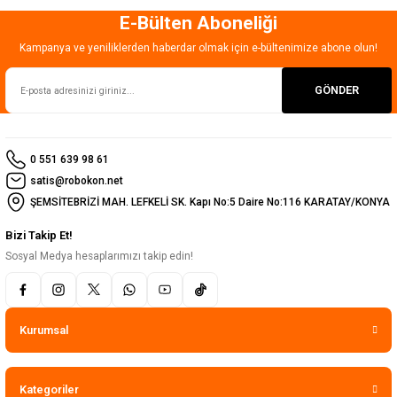
E-Bülten Aboneliği
Gönder
Kampanya ve yeniliklerden haberdar olmak için e-bültenimize abone olun!
GÖNDER
0 551 639 98 61
satis@robokon.net
ŞEMSİTEBRİZİ MAH. LEFKELİ SK. Kapı No:5 Daire No:116 KARATAY/KONYA
Bizi Takip Et!
Sosyal Medya hesaplarımızı takip edin!
Kurumsal
Kategoriler