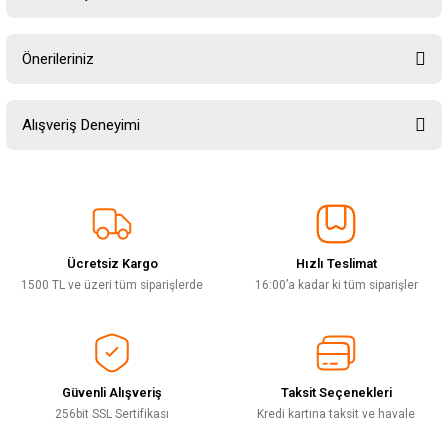
Yorum Yaz
Ürün hakkında henüz soru sorulmamış.
Önerileriniz
Soru Sor
Bu ürünün fiyat bilgisi, resim, ürün açıklamalarında ve diğer konularda
Alışveriş Deneyimi
yetersiz gördüğünüz noktaları öneri formunu kullanarak tarafımıza
iletebilirsiniz.
Görüş ve önerileriniz için teşekkür ederiz.
Sitemize ilk yorumu siz yapın!
Ürün resmi kalitesiz, bozuk veya görüntülenemiyor.
Ürün açıklamasında eksik bilgiler bulunuyor.
Ücretsiz Kargo
Hızlı Teslimat
Deneyimini Paylaş
Ürün bilgilerinde hatalar bulunuyor.
1500 TL ve üzeri tüm siparişlerde
16:00’a kadar ki tüm siparişler
Ürün fiyatı diğer sitelerden daha pahalı.
Bu ürüne benzer farklı alternatifler olmalı.
Güvenli Alışveriş
Taksit Seçenekleri
256bit SSL Sertifikası
Kredi kartına taksit ve havale