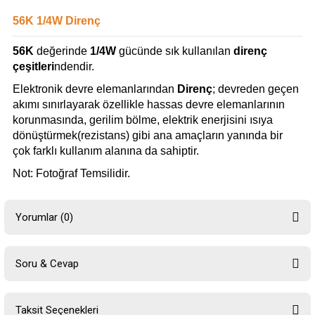
56K 1/4W Direnç
56K
değerinde
1/4W
gücünde sık kullanılan
direnç
çeşitleri
ndendir.
Elektronik devre elemanlarından
Direnç
; devreden geçen
akımı sınırlayarak özellikle hassas devre elemanlarının
korunmasında, gerilim bölme, elektrik enerjisini ısıya
dönüştürmek(rezistans) gibi ana amaçların yanında bir
çok farklı kullanım alanına da sahiptir.
Not: Fotoğraf Temsilidir.
Yorumlar (0)
Soru & Cevap
Bu ürüne ilk yorumu siz yapın!
Taksit Seçenekleri