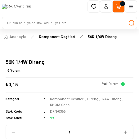
1500 TL ve üzeri alışverişlerinizde kargo ücretsiz!
HAYAL ET - TASARLA - ÇALIŞTIR
Anasayfa
Komponent Çeşitleri
56K 1/4W Direnç
56K 1/4W Direnç
0 Yorum
₺0,15
Stok Durumu
Kategori
Komponent Çeşitleri
,
Direnç
,
1/4W Direnç
,
KHOM Serisi
Stok Kodu
DRN-0366
Stok Adeti
99