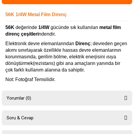
56K 1/4W Metal Film Direnç
56K
değerinde
1/4W
gücünde sık kullanılan
metal film
direnç çeşitleri
ndendir.
Elektronik devre elemanlarından
Direnç
; devreden geçen
akımı sınırlayarak özellikle hassas devre elemanlarının
korunmasında, gerilim bölme, elektrik enerjisini ısıya
dönüştürmek(rezistans) gibi ana amaçların yanında bir
çok farklı kullanım alanına da sahiptir.
Not: Fotoğraf Temsilidir.
Yorumlar (0)
Soru & Cevap
Bu ürüne ilk yorumu siz yapın!