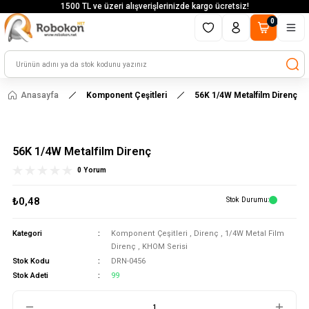
1500 TL ve üzeri alışverişlerinizde kargo ücretsiz!
0
Anasayfa
Komponent Çeşitleri
56K 1/4W Metalfilm Direnç
56K 1/4W Metalfilm Direnç
0 Yorum
₺0,48
Stok Durumu
Kategori
Komponent Çeşitleri
,
Direnç
,
1/4W Metal Film
Direnç
,
KHOM Serisi
Stok Kodu
DRN-0456
Stok Adeti
99