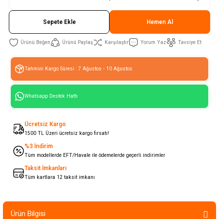
Sepete Ekle
Hemen Al
Ürünü Paylaş
Karşılaştır
Yorum Yaz
Tavsiye Et
Tahmini Kargo Süresi : 7 Ağustos - 10 Ağustos
Whatsapp Destek Hattı
Ücretsiz Kargo
1500 TL Üzeri ücretsiz kargo fırsatı!
%3 İndirim
Tüm modellerde EFT/Havale ile ödemelerde geçerli indirimler
Taksit İmkanları
Tüm kartlara 12 taksit imkanı
Ürün Bilgisi