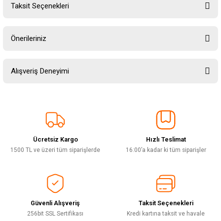
Taksit Seçenekleri
Yorum Yaz
Ürün hakkında henüz soru sorulmamış.
Önerileriniz
Soru Sor
Bu ürünün fiyat bilgisi, resim, ürün açıklamalarında ve diğer konularda
Alışveriş Deneyimi
yetersiz gördüğünüz noktaları öneri formunu kullanarak tarafımıza
iletebilirsiniz.
Görüş ve önerileriniz için teşekkür ederiz.
Sitemize ilk yorumu siz yapın!
Ürün resmi kalitesiz, bozuk veya görüntülenemiyor.
Ürün açıklamasında eksik bilgiler bulunuyor.
Ücretsiz Kargo
Hızlı Teslimat
Deneyimini Paylaş
Ürün bilgilerinde hatalar bulunuyor.
1500 TL ve üzeri tüm siparişlerde
16:00’a kadar ki tüm siparişler
Ürün fiyatı diğer sitelerden daha pahalı.
Bu ürüne benzer farklı alternatifler olmalı.
Güvenli Alışveriş
Taksit Seçenekleri
256bit SSL Sertifikası
Kredi kartına taksit ve havale