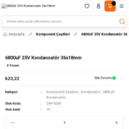
1500 TL ve üzeri alışverişlerinizde kargo ücretsiz!
HAYAL ET - TASARLA - ÇALIŞTIR
Anasayfa
Komponent Çeşitleri
6800uF 25V Kondansatör 3
6800uF 25V Kondansatör 36x18mm
0 Yorum
₺23,22
Stok Durumu
Kategori
Komponent Çeşitleri
,
Kondansatör
,
6800 μF
Kondansatör
Stok Kodu
CAP-0240
Stok Adeti
99