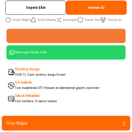
Sepete Ekle
Hemen Al
Ürünü Paylaş
Karşılaştır
Yorum Yaz
Tavsiye Et
Whatsapp Destek Hattı
Ücretsiz Kargo
1500 TL Üzeri ücretsiz kargo fırsatı!
%3 İndirim
Tüm modellerde EFT/Havale ile ödemelerde geçerli indirimler
Taksit İmkanları
Tüm kartlara 12 taksit imkanı
Ürün Bilgisi