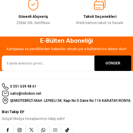
Bu ürüne benzer farklı alternatifler olmalı.
Güvenli Alışveriş
Taksit Seçenekleri
256bit SSL Sertifikası
Kredi kartına taksit ve havale
E-Bülten Aboneliği
Gönder
Kampanya ve yeniliklerden haberdar olmak için e-bültenimize abone olun!
GÖNDER
0 551 639 98 61
satis@robokon.net
ŞEMSİTEBRİZİ MAH. LEFKELİ SK. Kapı No:5 Daire No:116 KARATAY/KONYA
Bizi Takip Et!
Sosyal Medya hesaplarımızı takip edin!