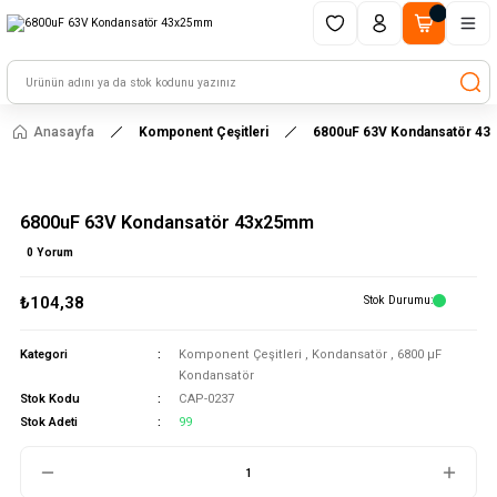
1500 TL ve üzeri alışverişlerinizde kargo ücretsiz!
HAYAL ET - TASARLA - ÇALIŞTIR
Anasayfa
Komponent Çeşitleri
6800uF 63V Kondansatör 4
6800uF 63V Kondansatör 43x25mm
0 Yorum
₺104,38
Stok Durumu
Kategori
Komponent Çeşitleri
,
Kondansatör
,
6800 μF
Kondansatör
Stok Kodu
CAP-0237
Stok Adeti
99