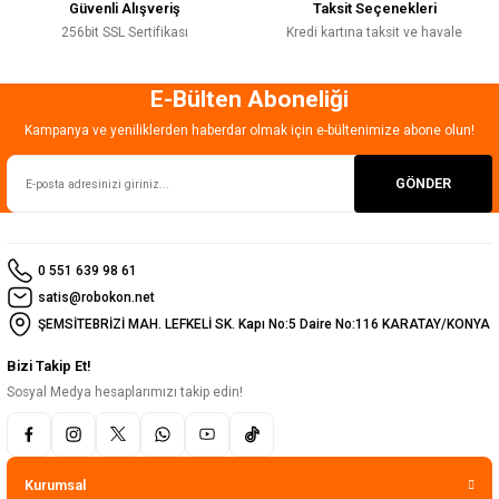
Güvenli Alışveriş
Taksit Seçenekleri
256bit SSL Sertifikası
Kredi kartına taksit ve havale
E-Bülten Aboneliği
Gönder
Kampanya ve yeniliklerden haberdar olmak için e-bültenimize abone olun!
GÖNDER
0 551 639 98 61
satis@robokon.net
ŞEMSİTEBRİZİ MAH. LEFKELİ SK. Kapı No:5 Daire No:116 KARATAY/KONYA
Bizi Takip Et!
Sosyal Medya hesaplarımızı takip edin!
Kurumsal