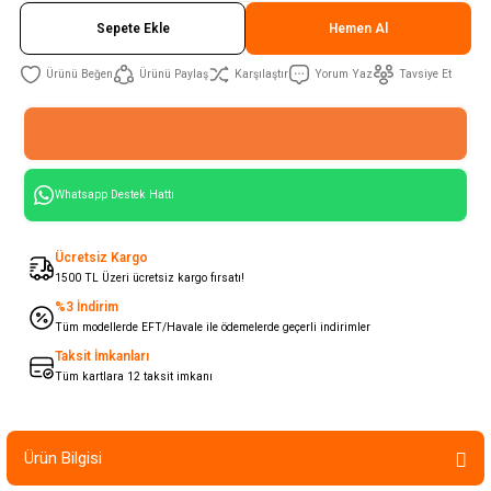
Sepete Ekle
Hemen Al
Ürünü Paylaş
Karşılaştır
Yorum Yaz
Tavsiye Et
Whatsapp Destek Hattı
Ücretsiz Kargo
1500 TL Üzeri ücretsiz kargo fırsatı!
%3 İndirim
Tüm modellerde EFT/Havale ile ödemelerde geçerli indirimler
Taksit İmkanları
Tüm kartlara 12 taksit imkanı
Ürün Bilgisi