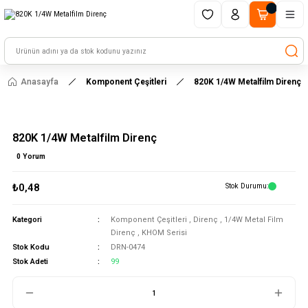
1500 TL ve üzeri alışverişlerinizde kargo ücretsiz!
HAYAL ET - TASARLA - ÇALIŞTIR
Anasayfa
Komponent Çeşitleri
820K 1/4W Metalfilm Direnç
820K 1/4W Metalfilm Direnç
0 Yorum
₺0,48
Stok Durumu
Kategori
Komponent Çeşitleri
,
Direnç
,
1/4W Metal Film
Direnç
,
KHOM Serisi
Stok Kodu
DRN-0474
Stok Adeti
99