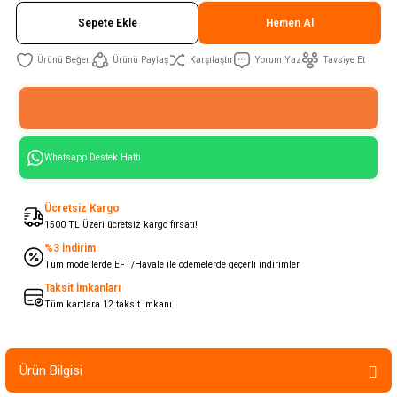
Sepete Ekle
Hemen Al
Ürünü Paylaş
Karşılaştır
Yorum Yaz
Tavsiye Et
Whatsapp Destek Hattı
Ücretsiz Kargo
1500 TL Üzeri ücretsiz kargo fırsatı!
%3 İndirim
Tüm modellerde EFT/Havale ile ödemelerde geçerli indirimler
Taksit İmkanları
Tüm kartlara 12 taksit imkanı
Ürün Bilgisi