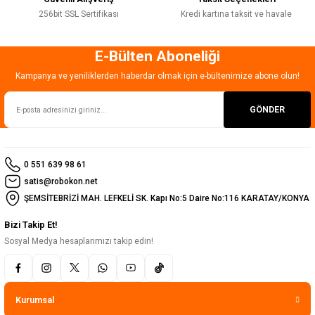
256bit SSL Sertifikası
Kredi kartına taksit ve havale
E-Bülten Aboneliği
Gönder
Kampanya ve yeniliklerden haberdar olmak için e-bültenimize abone olun!
GÖNDER
0 551 639 98 61
satis@robokon.net
ŞEMSİTEBRİZİ MAH. LEFKELİ SK. Kapı No:5 Daire No:116 KARATAY/KONYA
Bizi Takip Et!
Sosyal Medya hesaplarımızı takip edin!
Kurumsal