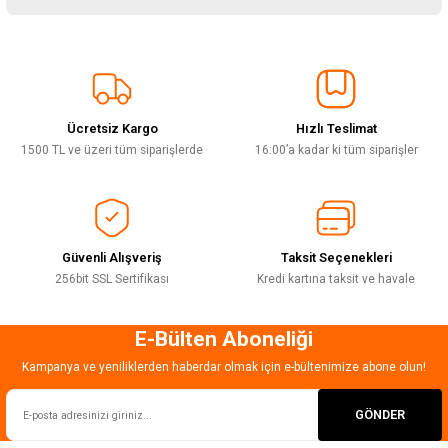
yetersiz gördüğünüz noktaları öneri formunu kullanarak tarafımıza
iletebilirsiniz.
Görüş ve önerileriniz için teşekkür ederiz.
Sitemize ilk yorumu siz yapın!
Ürün resmi kalitesiz, bozuk veya görüntülenemiyor.
Ürün açıklamasında eksik bilgiler bulunuyor.
Ücretsiz Kargo
Hızlı Teslimat
Deneyimini Paylaş
Ürün bilgilerinde hatalar bulunuyor.
1500 TL ve üzeri tüm siparişlerde
16:00’a kadar ki tüm siparişler
Ürün fiyatı diğer sitelerden daha pahalı.
Bu ürüne benzer farklı alternatifler olmalı.
Güvenli Alışveriş
Taksit Seçenekleri
256bit SSL Sertifikası
Kredi kartına taksit ve havale
E-Bülten Aboneliği
Gönder
Kampanya ve yeniliklerden haberdar olmak için e-bültenimize abone olun!
GÖNDER