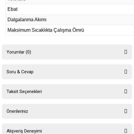
Ebat
Dalgalanma Akımı
Maksimum Sıcaklıkta Çalışma Ömrü
Yorumlar (0)
Soru & Cevap
Bu ürüne ilk yorumu siz yapın!
Taksit Seçenekleri
Yorum Yaz
Ürün hakkında henüz soru sorulmamış.
Önerileriniz
Soru Sor
Bu ürünün fiyat bilgisi, resim, ürün açıklamalarında ve diğer konularda
Alışveriş Deneyimi