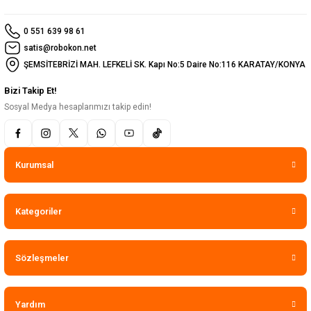
0 551 639 98 61
satis@robokon.net
ŞEMSİTEBRİZİ MAH. LEFKELİ SK. Kapı No:5 Daire No:116 KARATAY/KONYA
Bizi Takip Et!
Sosyal Medya hesaplarımızı takip edin!
Kurumsal
Kategoriler
Sözleşmeler
Yardım