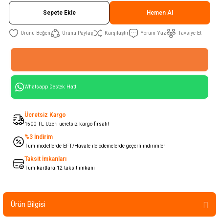
Sepete Ekle
Hemen Al
Ürünü Paylaş
Karşılaştır
Yorum Yaz
Tavsiye Et
Whatsapp Destek Hattı
Ücretsiz Kargo
1500 TL Üzeri ücretsiz kargo fırsatı!
%3 İndirim
Tüm modellerde EFT/Havale ile ödemelerde geçerli indirimler
Taksit İmkanları
Tüm kartlara 12 taksit imkanı
Ürün Bilgisi