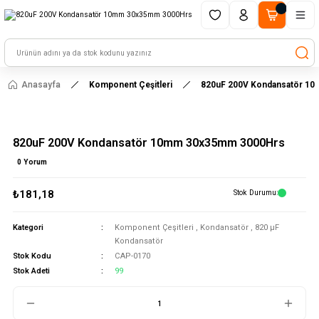
1500 TL ve üzeri alışverişlerinizde kargo ücretsiz!
HAYAL ET - TASARLA - ÇALIŞTIR
Anasayfa
Komponent Çeşitleri
820uF 200V Kondansatör 1
820uF 200V Kondansatör 10mm 30x35mm 3000Hrs
0 Yorum
₺181,18
Stok Durumu
Kategori
Komponent Çeşitleri
,
Kondansatör
,
820 μF
Kondansatör
Stok Kodu
CAP-0170
Stok Adeti
99