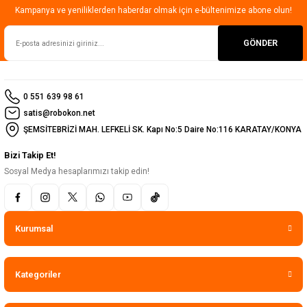
Kampanya ve yeniliklerden haberdar olmak için e-bültenimize abone olun!
GÖNDER
0 551 639 98 61
satis@robokon.net
ŞEMSİTEBRİZİ MAH. LEFKELİ SK. Kapı No:5 Daire No:116 KARATAY/KONYA
Bizi Takip Et!
Sosyal Medya hesaplarımızı takip edin!
Kurumsal
Kategoriler