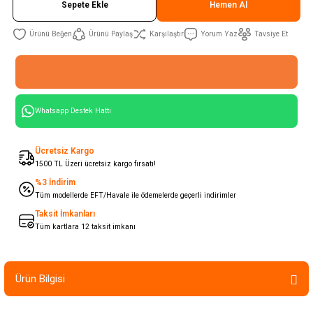
Sepete Ekle
Hemen Al
Ürünü Paylaş
Karşılaştır
Yorum Yaz
Tavsiye Et
Whatsapp Destek Hattı
Ücretsiz Kargo
1500 TL Üzeri ücretsiz kargo fırsatı!
%3 İndirim
Tüm modellerde EFT/Havale ile ödemelerde geçerli indirimler
Taksit İmkanları
Tüm kartlara 12 taksit imkanı
Ürün Bilgisi