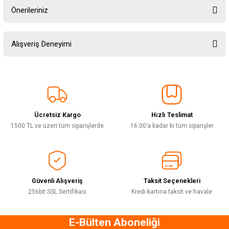
Önerileriniz
Soru Sor
Bu ürünün fiyat bilgisi, resim, ürün açıklamalarında ve diğer konularda
Alışveriş Deneyimi
yetersiz gördüğünüz noktaları öneri formunu kullanarak tarafımıza
iletebilirsiniz.
Görüş ve önerileriniz için teşekkür ederiz.
Sitemize ilk yorumu siz yapın!
Ürün resmi kalitesiz, bozuk veya görüntülenemiyor.
Ürün açıklamasında eksik bilgiler bulunuyor.
Ücretsiz Kargo
Hızlı Teslimat
Deneyimini Paylaş
Ürün bilgilerinde hatalar bulunuyor.
1500 TL ve üzeri tüm siparişlerde
16:00’a kadar ki tüm siparişler
Ürün fiyatı diğer sitelerden daha pahalı.
Bu ürüne benzer farklı alternatifler olmalı.
Güvenli Alışveriş
Taksit Seçenekleri
256bit SSL Sertifikası
Kredi kartına taksit ve havale
E-Bülten Aboneliği
Gönder