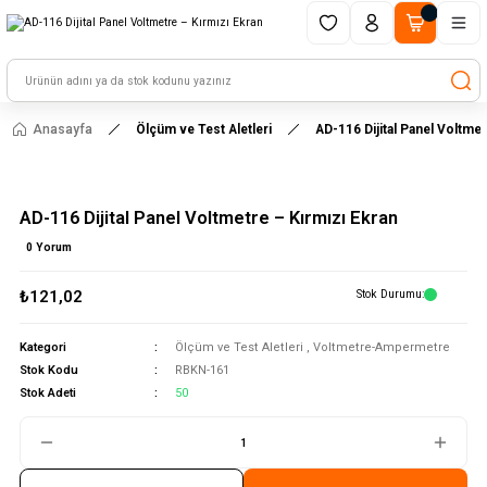
1500 TL ve üzeri alışverişlerinizde kargo ücretsiz!
HAYAL ET - TASARLA - ÇALIŞTIR
Anasayfa
Ölçüm ve Test Aletleri
AD-116 Dijital Panel Voltmet
AD-116 Dijital Panel Voltmetre – Kırmızı Ekran
0 Yorum
₺121,02
Stok Durumu
Kategori
Ölçüm ve Test Aletleri
,
Voltmetre-Ampermetre
Stok Kodu
RBKN-161
Stok Adeti
50