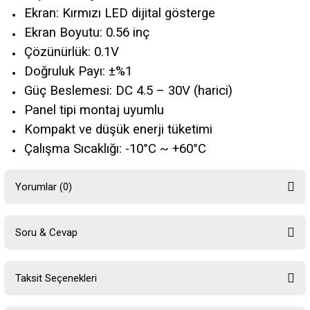
Ekran: Kırmızı LED dijital gösterge
Ekran Boyutu: 0.56 inç
Çözünürlük: 0.1V
Doğruluk Payı: ±%1
Güç Beslemesi: DC 4.5 – 30V (harici)
Panel tipi montaj uyumlu
Kompakt ve düşük enerji tüketimi
Çalışma Sıcaklığı: -10°C ~ +60°C
Yorumlar (0)
Soru & Cevap
Bu ürüne ilk yorumu siz yapın!
Taksit Seçenekleri
Yorum Yaz
Ürün hakkında henüz soru sorulmamış.