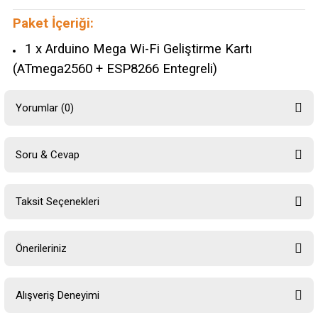
Paket İçeriği:
1 x Arduino Mega Wi-Fi Geliştirme Kartı
(ATmega2560 + ESP8266 Entegreli)
Yorumlar (0)
Soru & Cevap
Bu ürüne ilk yorumu siz yapın!
Taksit Seçenekleri
Yorum Yaz
Ürün hakkında henüz soru sorulmamış.
Önerileriniz
Soru Sor
Bu ürünün fiyat bilgisi, resim, ürün açıklamalarında ve diğer konularda
Alışveriş Deneyimi
yetersiz gördüğünüz noktaları öneri formunu kullanarak tarafımıza
iletebilirsiniz.