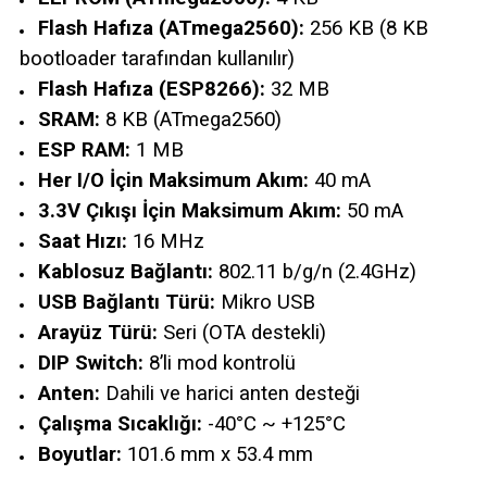
Flash Hafıza (ATmega2560):
256 KB (8 KB
bootloader tarafından kullanılır)
Flash Hafıza (ESP8266):
32 MB
SRAM:
8 KB (ATmega2560)
ESP RAM:
1 MB
Her I/O İçin Maksimum Akım:
40 mA
3.3V Çıkışı İçin Maksimum Akım:
50 mA
Saat Hızı:
16 MHz
Kablosuz Bağlantı:
802.11 b/g/n (2.4GHz)
USB Bağlantı Türü:
Mikro USB
Arayüz Türü:
Seri (OTA destekli)
DIP Switch:
8’li mod kontrolü
Anten:
Dahili ve harici anten desteği
Çalışma Sıcaklığı:
-40°C ~ +125°C
Boyutlar:
101.6 mm x 53.4 mm