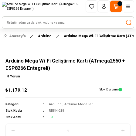
1500 TL ve üzeri alışverişlerinizde kargo ücretsiz!
HAYAL ET - TASARLA - ÇALIŞTIR
Anasayfa
Arduino
Arduino Mega Wi-Fi Geliştirme Kartı (ATm
Arduino Mega Wi-Fi Geliştirme Kartı (ATmega2560 +
ESP8266 Entegreli)
0 Yorum
₺1.179,12
Stok Durumu
Kategori
Arduino
,
Arduino Modelleri
Stok Kodu
RBKN-218
Stok Adeti
10