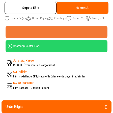
Sepete Ekle
Hemen Al
Ürünü Paylaş
Karşılaştır
Yorum Yaz
Tavsiye Et
Whatsapp Destek Hattı
Ücretsiz Kargo
1500 TL Üzeri ücretsiz kargo fırsatı!
%3 İndirim
Tüm modellerde EFT/Havale ile ödemelerde geçerli indirimler
Taksit İmkanları
Tüm kartlara 12 taksit imkanı
Ürün Bilgisi