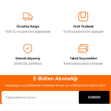
Görüş ve önerileriniz için teşekkür ederiz.
Sitemize ilk yorumu siz yapın!
Ürün resmi kalitesiz, bozuk veya görüntülenemiyor.
Ürün açıklamasında eksik bilgiler bulunuyor.
Ücretsiz Kargo
Hızlı Teslimat
Deneyimini Paylaş
Ürün bilgilerinde hatalar bulunuyor.
1500 TL ve üzeri tüm siparişlerde
16:00’a kadar ki tüm siparişler
Ürün fiyatı diğer sitelerden daha pahalı.
Bu ürüne benzer farklı alternatifler olmalı.
Güvenli Alışveriş
Taksit Seçenekleri
256bit SSL Sertifikası
Kredi kartına taksit ve havale
E-Bülten Aboneliği
Gönder
Kampanya ve yeniliklerden haberdar olmak için e-bültenimize abone olun!
GÖNDER