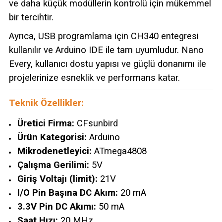
ve daha küçük modüllerin kontrolü için mükemmel
bir tercihtir.
Ayrıca, USB programlama için CH340 entegresi
kullanılır ve Arduino IDE ile tam uyumludur. Nano
Every, kullanıcı dostu yapısı ve güçlü donanımı ile
projelerinize esneklik ve performans katar.
Teknik Özellikler:
Üretici Firma:
CFsunbird
Ürün Kategorisi:
Arduino
Mikrodenetleyici:
ATmega4808
Çalışma Gerilimi:
5V
Giriş Voltajı (limit):
21V
I/O Pin Başına DC Akım:
20 mA
3.3V Pin DC Akımı:
50 mA
Saat Hızı:
20 MHz