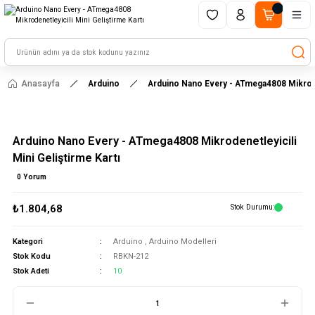
1500 TL ve üzeri alışverişlerinizde kargo ücretsiz!
HAYAL ET - TASARLA - ÇALIŞTIR
Anasayfa
Arduino
Arduino Nano Every - ATmega4808 Mikroden
Arduino Nano Every - ATmega4808 Mikrodenetleyicili
Mini Geliştirme Kartı
0 Yorum
₺1.804,68
Stok Durumu
Kategori
Arduino
,
Arduino Modelleri
Stok Kodu
RBKN-212
Stok Adeti
10