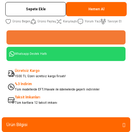
Sepete Ekle
Hemen Al
Ürünü Paylaş
Karşılaştır
Yorum Yaz
Tavsiye Et
Whatsapp Destek Hattı
Ücretsiz Kargo
1500 TL Üzeri ücretsiz kargo fırsatı!
%3 İndirim
Tüm modellerde EFT/Havale ile ödemelerde geçerli indirimler
Taksit İmkanları
Tüm kartlara 12 taksit imkanı
Ürün Bilgisi