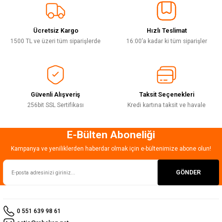
Sitemize ilk yorumu siz yapın!
Ürün resmi kalitesiz, bozuk veya görüntülenemiyor.
Ürün açıklamasında eksik bilgiler bulunuyor.
Ücretsiz Kargo
Hızlı Teslimat
Deneyimini Paylaş
Ürün bilgilerinde hatalar bulunuyor.
1500 TL ve üzeri tüm siparişlerde
16:00’a kadar ki tüm siparişler
Ürün fiyatı diğer sitelerden daha pahalı.
Bu ürüne benzer farklı alternatifler olmalı.
Güvenli Alışveriş
Taksit Seçenekleri
256bit SSL Sertifikası
Kredi kartına taksit ve havale
E-Bülten Aboneliği
Gönder
Kampanya ve yeniliklerden haberdar olmak için e-bültenimize abone olun!
GÖNDER
0 551 639 98 61