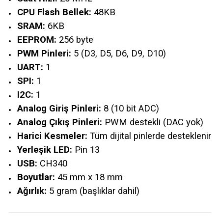
CPU Flash Bellek:
48KB
SRAM:
6KB
EEPROM:
256 byte
PWM Pinleri:
5 (D3, D5, D6, D9, D10)
UART:
1
SPI:
1
I2C:
1
Analog Giriş Pinleri:
8 (10 bit ADC)
Analog Çıkış Pinleri:
PWM destekli (DAC yok)
Harici Kesmeler:
Tüm dijital pinlerde desteklenir
Yerleşik LED:
Pin 13
USB:
CH340
Boyutlar:
45 mm x 18 mm
Ağırlık:
5 gram (başlıklar dahil)