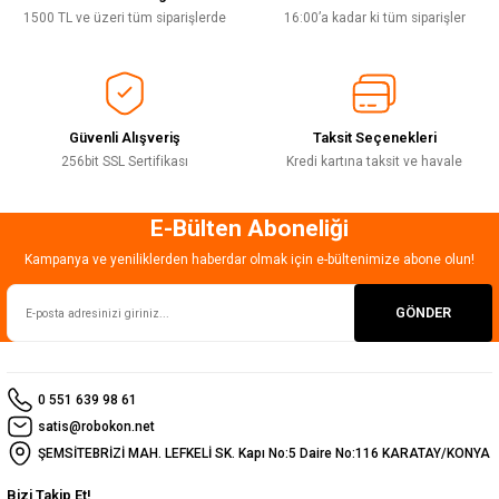
Deneyimini Paylaş
Ürün bilgilerinde hatalar bulunuyor.
1500 TL ve üzeri tüm siparişlerde
16:00’a kadar ki tüm siparişler
Ürün fiyatı diğer sitelerden daha pahalı.
Bu ürüne benzer farklı alternatifler olmalı.
Güvenli Alışveriş
Taksit Seçenekleri
256bit SSL Sertifikası
Kredi kartına taksit ve havale
E-Bülten Aboneliği
Gönder
Kampanya ve yeniliklerden haberdar olmak için e-bültenimize abone olun!
GÖNDER
0 551 639 98 61
satis@robokon.net
ŞEMSİTEBRİZİ MAH. LEFKELİ SK. Kapı No:5 Daire No:116 KARATAY/KONYA
Bizi Takip Et!