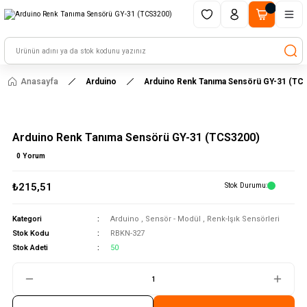
1500 TL ve üzeri alışverişlerinizde kargo ücretsiz!
HAYAL ET - TASARLA - ÇALIŞTIR
Anasayfa
Arduino
Arduino Renk Tanıma Sensörü GY-31 (TC
Arduino Renk Tanıma Sensörü GY-31 (TCS3200)
0 Yorum
₺215,51
Stok Durumu
Kategori
Arduino
,
Sensör - Modül
,
Renk-Işık Sensörleri
Stok Kodu
RBKN-327
Stok Adeti
50