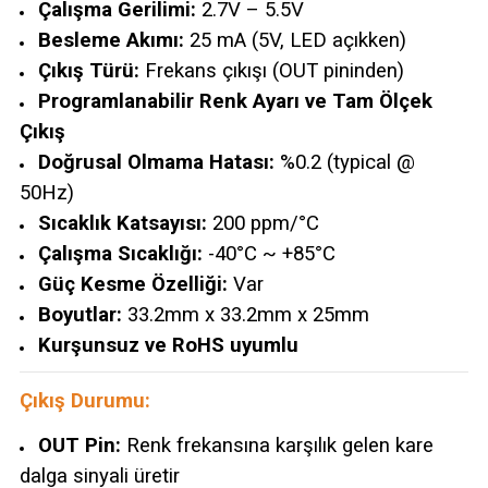
Çalışma Gerilimi:
2.7V – 5.5V
Besleme Akımı:
25 mA (5V, LED açıkken)
Çıkış Türü:
Frekans çıkışı (OUT pininden)
Programlanabilir Renk Ayarı ve Tam Ölçek
Çıkış
Doğrusal Olmama Hatası:
%0.2 (typical @
50Hz)
Sıcaklık Katsayısı:
200 ppm/°C
Çalışma Sıcaklığı:
-40°C ~ +85°C
Güç Kesme Özelliği:
Var
Boyutlar:
33.2mm x 33.2mm x 25mm
Kurşunsuz ve RoHS uyumlu
Çıkış Durumu:
OUT Pin:
Renk frekansına karşılık gelen kare
dalga sinyali üretir