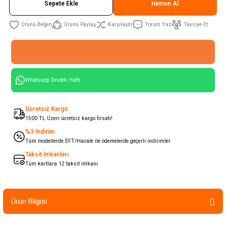
Sepete Ekle
Hemen Al
Ürünü Paylaş
Karşılaştır
Yorum Yaz
Tavsiye Et
Whatsapp Destek Hattı
Ücretsiz Kargo
1500 TL Üzeri ücretsiz kargo fırsatı!
%3 İndirim
Tüm modellerde EFT/Havale ile ödemelerde geçerli indirimler
Taksit İmkanları
Tüm kartlara 12 taksit imkanı
Ürün Bilgisi