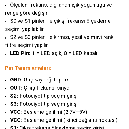
Ölçülen frekans, algılanan ışık yoğunluğu ve
renge göre değişir
S0 ve S1 pinleri ile çıkış frekansı ölçekleme
seçimi yapılabilir
S2 ve S3 pinleri ile kırmızı, yeşil ve mavi renk
filtre seçimi yapılır
LED Pin:
1 = LED açık, 0 = LED kapalı
Pin Tanımlamaları:
GND:
Güç kaynağı toprak
OUT:
Çıkış frekansı sinyali
S2:
Fotodiyot tip seçim girişi
S3:
Fotodiyot tip seçim girişi
VCC:
Besleme gerilimi (2.7V–5V)
VCC:
Besleme gerilimi (ikinci bağlantı noktası)
S1:
Çıkış frekans ölçekleme seçim girişi