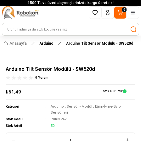
1500 TL ve üzeri alışverişlerinizde kargo ücretsiz!
0
Anasayfa
Arduino
Arduino Tilt Sensör Modülü - SW520d
Arduino Tilt Sensör Modülü - SW520d
0 Yorum
₺51,49
Stok Durumu
Kategori
Arduino
,
Sensör - Modül
,
Eğim-İvme-Gyro
Sensörleri
Stok Kodu
RBKN-242
Stok Adeti
50