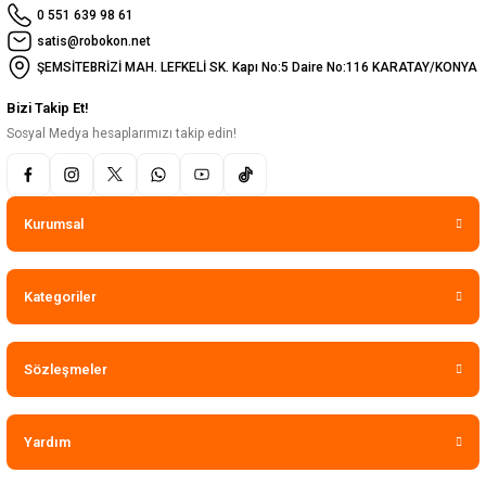
0 551 639 98 61
satis@robokon.net
ŞEMSİTEBRİZİ MAH. LEFKELİ SK. Kapı No:5 Daire No:116 KARATAY/KONYA
Bizi Takip Et!
Sosyal Medya hesaplarımızı takip edin!
Kurumsal
Kategoriler
Sözleşmeler
Yardım