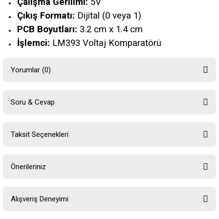
Çalışma Gerilimi:
5V
Çıkış Formatı:
Dijital (0 veya 1)
PCB Boyutları:
3.2 cm x 1.4 cm
İşlemci:
LM393 Voltaj Komparatörü
Yorumlar (0)
Soru & Cevap
Bu ürüne ilk yorumu siz yapın!
Taksit Seçenekleri
Yorum Yaz
Ürün hakkında henüz soru sorulmamış.
Önerileriniz
Soru Sor
Bu ürünün fiyat bilgisi, resim, ürün açıklamalarında ve diğer konularda
Alışveriş Deneyimi
yetersiz gördüğünüz noktaları öneri formunu kullanarak tarafımıza
iletebilirsiniz.