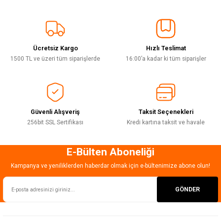
Görüş ve önerileriniz için teşekkür ederiz.
Sitemize ilk yorumu siz yapın!
Ürün resmi kalitesiz, bozuk veya görüntülenemiyor.
Ürün açıklamasında eksik bilgiler bulunuyor.
Ücretsiz Kargo
Hızlı Teslimat
Deneyimini Paylaş
Ürün bilgilerinde hatalar bulunuyor.
1500 TL ve üzeri tüm siparişlerde
16:00’a kadar ki tüm siparişler
Ürün fiyatı diğer sitelerden daha pahalı.
Bu ürüne benzer farklı alternatifler olmalı.
Güvenli Alışveriş
Taksit Seçenekleri
256bit SSL Sertifikası
Kredi kartına taksit ve havale
E-Bülten Aboneliği
Gönder
Kampanya ve yeniliklerden haberdar olmak için e-bültenimize abone olun!
GÖNDER