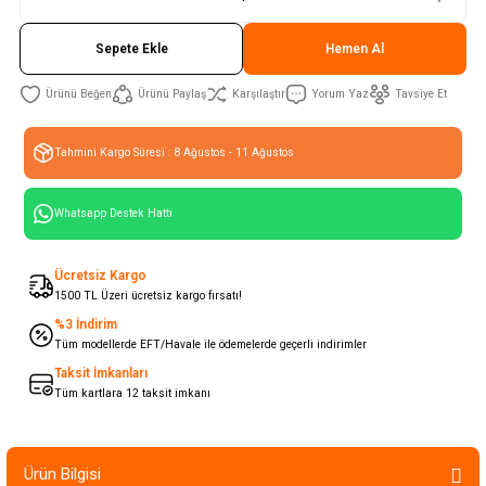
Sepete Ekle
Hemen Al
Ürünü Paylaş
Karşılaştır
Yorum Yaz
Tavsiye Et
Tahmini Kargo Süresi : 8 Ağustos - 11 Ağustos
Whatsapp Destek Hattı
Ücretsiz Kargo
1500 TL Üzeri ücretsiz kargo fırsatı!
%3 İndirim
Tüm modellerde EFT/Havale ile ödemelerde geçerli indirimler
Taksit İmkanları
Tüm kartlara 12 taksit imkanı
Ürün Bilgisi