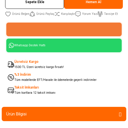
Sepete Ekle
Hemen Al
Ürünü Paylaş
Karşılaştır
Yorum Yaz
Tavsiye Et
Whatsapp Destek Hattı
Ücretsiz Kargo
1500 TL Üzeri ücretsiz kargo fırsatı!
%3 İndirim
Tüm modellerde EFT/Havale ile ödemelerde geçerli indirimler
Taksit İmkanları
Tüm kartlara 12 taksit imkanı
Ürün Bilgisi