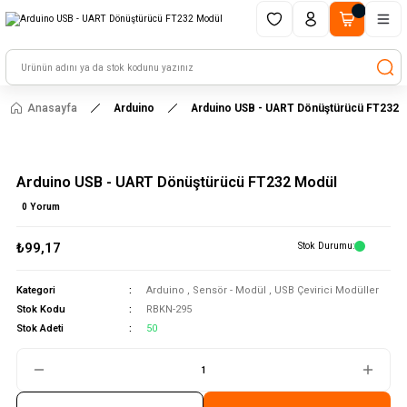
1500 TL ve üzeri alışverişlerinizde kargo ücretsiz!
HAYAL ET - TASARLA - ÇALIŞTIR
Anasayfa
Arduino
Arduino USB - UART Dönüştürücü FT232 
Arduino USB - UART Dönüştürücü FT232 Modül
0 Yorum
₺99,17
Stok Durumu
Kategori
Arduino
,
Sensör - Modül
,
USB Çevirici Modüller
Stok Kodu
RBKN-295
Stok Adeti
50