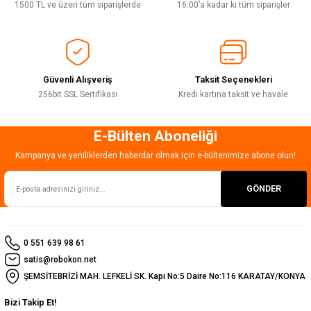
Ürün bilgilerinde hatalar bulunuyor.
1500 TL ve üzeri tüm siparişlerde
16:00’a kadar ki tüm siparişler
Ürün fiyatı diğer sitelerden daha pahalı.
Bu ürüne benzer farklı alternatifler olmalı.
Güvenli Alışveriş
Taksit Seçenekleri
256bit SSL Sertifikası
Kredi kartına taksit ve havale
E-Bülten Aboneliği
Gönder
Kampanya ve yeniliklerden haberdar olmak için e-bültenimize abone olun!
GÖNDER
0 551 639 98 61
satis@robokon.net
ŞEMSİTEBRİZİ MAH. LEFKELİ SK. Kapı No:5 Daire No:116 KARATAY/KONYA
Bizi Takip Et!