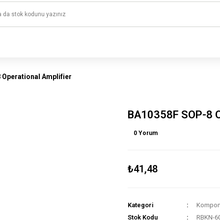
1500 TL ve üzeri alışverişlerinizde kargo ücretsiz!
HAYAL ET - TASARLA - ÇALIŞTIR
Operational Amplifier
BA10358F SOP-8 Op
0 Yorum
₺41,48
Kategori
Kompone
Stok Kodu
RBKN-6