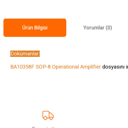
Ürün Bilgisi
Yorumlar (0)
Dökümanlar:
BA10358F SOP-8 Operational Amplifier
dosyasını in
Bu ürünün fiyat bilgisi, resim, ürün açıklamalarında ve diğer konularda ye
Görüş ve önerileriniz için teşekkür ederiz.
Ürün resmi kalitesiz, bozuk veya görüntülenemiyor.
Ürün açıklamasında eksik bilgiler bulunuyor.