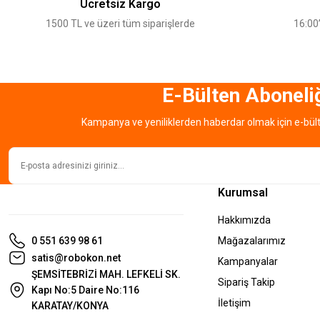
Ücretsiz Kargo
Ürün bilgilerinde hatalar bulunuyor.
1500 TL ve üzeri tüm siparişlerde
16:00’
Ürün fiyatı diğer sitelerden daha pahalı.
Bu ürüne benzer farklı alternatifler olmalı.
E-Bülten Aboneli
Kampanya ve yeniliklerden haberdar olmak için e-bül
Kurumsal
Hakkımızda
0 551 639 98 61
Mağazalarımız
satis@robokon.net
Kampanyalar
ŞEMSİTEBRİZİ MAH. LEFKELİ SK.
Sipariş Takip
Kapı No:5 Daire No:116
İletişim
KARATAY/KONYA