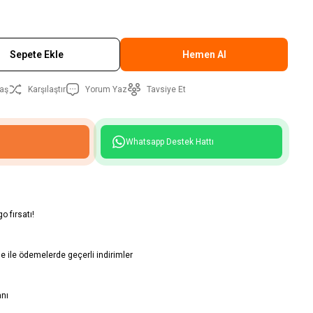
Sepete Ekle
Hemen Al
aş
Karşılaştır
Yorum Yaz
Tavsiye Et
Whatsapp Destek Hattı
o fırsatı!
 ile ödemelerde geçerli indirimler
anı