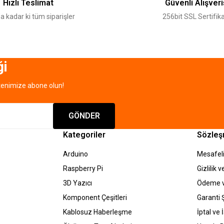
Hızlı Teslimat
Güvenli Alışveri
a kadar ki tüm siparişler
256bit SSL Sertifika
ği
tenimize abone olun!
Gönder
GÖNDER
Kategoriler
Sözleş
Arduino
Mesafeli
Raspberry Pi
Gizlilik 
3D Yazıcı
Ödeme v
Komponent Çeşitleri
Garanti Ş
Kablosuz Haberleşme
İptal ve 