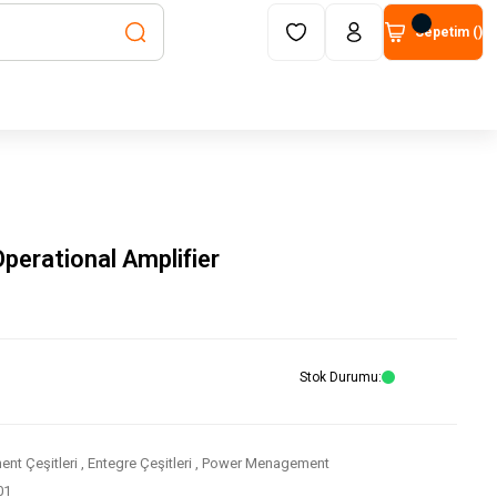
Sepetim (
)
erational Amplifier
Stok Durumu
nt Çeşitleri
,
Entegre Çeşitleri
,
Power Menagement
01