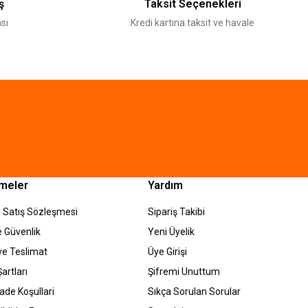
ş
Taksit Seçenekleri
sı
Kredi kartına taksit ve havale
meler
Yardım
 Satış Sözleşmesi
Sipariş Takibi
ve Güvenlik
Yeni Üyelik
e Teslimat
Üye Girişi
artları
Şifremi Unuttum
İade Koşullari
Sıkça Sorulan Sorular