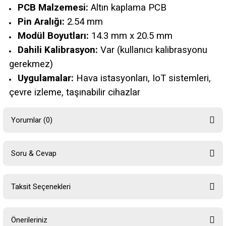
PCB Malzemesi:
Altın kaplama PCB
Pin Aralığı:
2.54 mm
Modül Boyutları:
14.3 mm x 20.5 mm
Dahili Kalibrasyon:
Var (kullanıcı kalibrasyonu
gerekmez)
Uygulamalar:
Hava istasyonları, IoT sistemleri,
çevre izleme, taşınabilir cihazlar
Yorumlar (0)
Soru & Cevap
Bu ürüne ilk yorumu siz yapın!
Taksit Seçenekleri
Yorum Yaz
Ürün hakkında henüz soru sorulmamış.
Önerileriniz