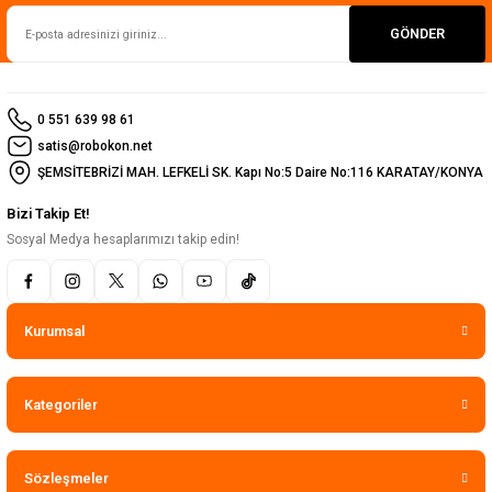
GÖNDER
0 551 639 98 61
satis@robokon.net
ŞEMSİTEBRİZİ MAH. LEFKELİ SK. Kapı No:5 Daire No:116 KARATAY/KONYA
Bizi Takip Et!
Sosyal Medya hesaplarımızı takip edin!
Kurumsal
Kategoriler
Sözleşmeler