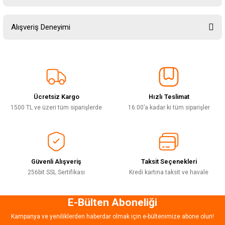
Soru Sor
Bu ürünün fiyat bilgisi, resim, ürün açıklamalarında ve diğer konularda
Alışveriş Deneyimi
yetersiz gördüğünüz noktaları öneri formunu kullanarak tarafımıza
iletebilirsiniz.
Görüş ve önerileriniz için teşekkür ederiz.
Sitemize ilk yorumu siz yapın!
Ürün resmi kalitesiz, bozuk veya görüntülenemiyor.
Ürün açıklamasında eksik bilgiler bulunuyor.
Ücretsiz Kargo
Hızlı Teslimat
Deneyimini Paylaş
Ürün bilgilerinde hatalar bulunuyor.
1500 TL ve üzeri tüm siparişlerde
16:00’a kadar ki tüm siparişler
Ürün fiyatı diğer sitelerden daha pahalı.
Bu ürüne benzer farklı alternatifler olmalı.
Güvenli Alışveriş
Taksit Seçenekleri
256bit SSL Sertifikası
Kredi kartına taksit ve havale
E-Bülten Aboneliği
Gönder
Kampanya ve yeniliklerden haberdar olmak için e-bültenimize abone olun!