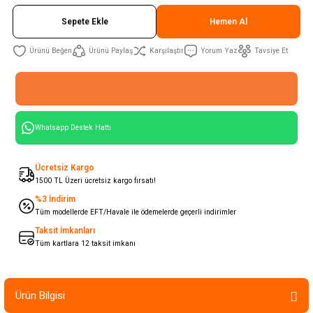
Sepete Ekle
Hemen Al
Ürünü Paylaş
Karşılaştır
Yorum Yaz
Tavsiye Et
Whatsapp Destek Hattı
Ücretsiz Kargo
1500 TL Üzeri ücretsiz kargo fırsatı!
%3 İndirim
Tüm modellerde EFT/Havale ile ödemelerde geçerli indirimler
Taksit İmkanları
Tüm kartlara 12 taksit imkanı
Ürün Bilgisi