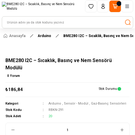
1500 TL ve üzeri alışverişlerinizde kargo ücretsiz!
HAYAL ET - TASARLA - ÇALIŞTIR
Anasayfa
Arduino
BME280 I2C – Sıcaklık, Basınç ve Nem S
BME280 I2C – Sıcaklık, Basınç ve Nem Sensörü
Modülü
0 Yorum
₺186,84
Stok Durumu
Kategori
Arduino
,
Sensör - Modül
,
Gaz-Basınç Sensörleri
Stok Kodu
RBKN-291
Stok Adeti
20