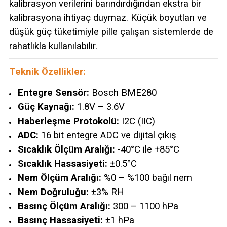
kalibrasyon verilerini barındırdığından ekstra bir
kalibrasyona ihtiyaç duymaz. Küçük boyutları ve
düşük güç tüketimiyle pille çalışan sistemlerde de
rahatlıkla kullanılabilir.
Teknik Özellikler:
Entegre Sensör:
Bosch BME280
Güç Kaynağı:
1.8V – 3.6V
Haberleşme Protokolü:
I2C (IIC)
ADC:
16 bit entegre ADC ve dijital çıkış
Sıcaklık Ölçüm Aralığı:
-40°C ile +85°C
Sıcaklık Hassasiyeti:
±0.5°C
Nem Ölçüm Aralığı:
%0 – %100 bağıl nem
Nem Doğruluğu:
±3% RH
Basınç Ölçüm Aralığı:
300 – 1100 hPa
Basınç Hassasiyeti:
±1 hPa