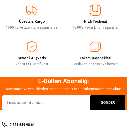
Sitemize ilk yorumu siz yapın!
Ürün resmi kalitesiz, bozuk veya görüntülenemiyor.
Ürün açıklamasında eksik bilgiler bulunuyor.
Ücretsiz Kargo
Hızlı Teslimat
Deneyimini Paylaş
Ürün bilgilerinde hatalar bulunuyor.
1500 TL ve üzeri tüm siparişlerde
16:00’a kadar ki tüm siparişler
Ürün fiyatı diğer sitelerden daha pahalı.
Bu ürüne benzer farklı alternatifler olmalı.
Güvenli Alışveriş
Taksit Seçenekleri
256bit SSL Sertifikası
Kredi kartına taksit ve havale
E-Bülten Aboneliği
Gönder
Kampanya ve yeniliklerden haberdar olmak için e-bültenimize abone olun!
GÖNDER
0 551 639 98 61