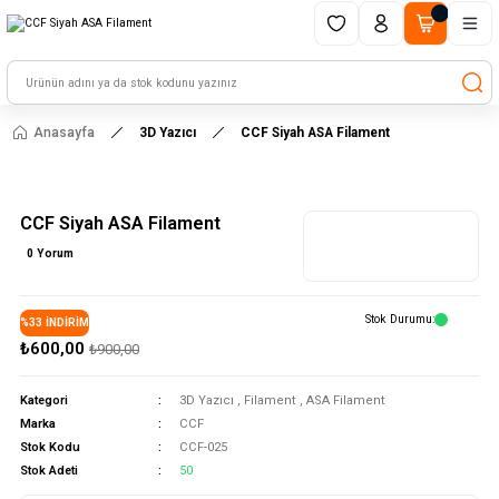
1500 TL ve üzeri alışverişlerinizde kargo ücretsiz!
HAYAL ET - TASARLA - ÇALIŞTIR
Anasayfa
3D Yazıcı
CCF Siyah ASA Filament
CCF Siyah ASA Filament
0 Yorum
Stok Durumu
%33 İNDİRİM
₺600,00
₺900,00
Kategori
3D Yazıcı
,
Filament
,
ASA Filament
Marka
CCF
Stok Kodu
CCF-025
Stok Adeti
50