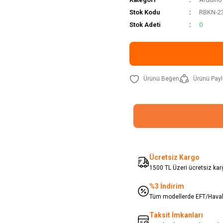
Stok Kodu
RBKN-2
Stok Adeti
0
Ürünü Payl
Ücretsiz Kargo
1500 TL Üzeri ücretsiz karg
%3 İndirim
Tüm modellerde EFT/Havale
Taksit İmkanları