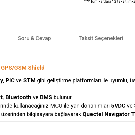
Tüm kartlara 12 taksit imk
Soru & Cevap
Taksit Seçenekleri
– GPS/GSM Shield
y, PIC
ve
STM
gibi geliştirme platformları ile uyumlu, 
t
,
Bluetooth
ve
BMS
bulunur.
berinde kullanacağınız MCU ile yan donanımları
5VDC
ve
üzerinden bilgisayara bağlayarak
Quectel Navigator T