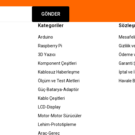
Gönder
GÖNDER
Kategoriler
Sözleş
Arduino
Mesafeli
Raspberry Pi
Gizlilik 
3D Yazıcı
Ödeme v
Komponent Çeşitleri
Garanti Ş
Kablosuz Haberleşme
İptal ve 
Ölçüm ve Test Aletleri
Havale B
Güç-Batarya-Adaptör
Kablo Çeşitleri
LCD-Display
Motor-Motor Sürücüler
Lehim-Prototipleme
Araç-Gereç