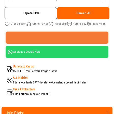
Sepete Ekle
Hemen Al
Ürünü Paylaş
Karşılaştır
Yorum Yaz
Tavsiye Et
Whatsapp Destek Hattı
Ücretsiz Kargo
1500 TL Üzeri ücretsiz kargo fırsatı!
%3 İndirim
Tüm modellerde EFT/Havale ile ödemelerde geçerli indirimler
Taksit İmkanları
Tüm kartlara 12 taksit imkanı
Ürün Bilgisi