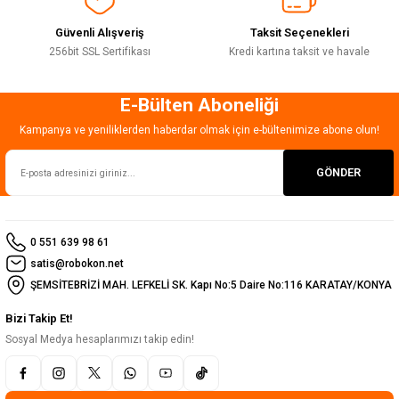
Güvenli Alışveriş
Taksit Seçenekleri
256bit SSL Sertifikası
Kredi kartına taksit ve havale
E-Bülten Aboneliği
Gönder
Kampanya ve yeniliklerden haberdar olmak için e-bültenimize abone olun!
GÖNDER
0 551 639 98 61
satis@robokon.net
ŞEMSİTEBRİZİ MAH. LEFKELİ SK. Kapı No:5 Daire No:116 KARATAY/KONYA
Bizi Takip Et!
Sosyal Medya hesaplarımızı takip edin!