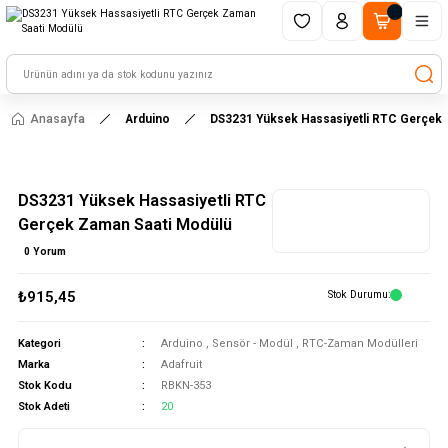
1500 TL ve üzeri alışverişlerinizde kargo ücretsiz!
HAYAL ET - TASARLA - ÇALIŞTIR
Anasayfa
Arduino
DS3231 Yüksek Hassasiyetli RTC Gerçek 
DS3231 Yüksek Hassasiyetli RTC
Gerçek Zaman Saati Modülü
0 Yorum
₺915,45
Stok Durumu
Kategori
Arduino
,
Sensör - Modül
,
RTC-Zaman Modülleri
Marka
Adafruit
Stok Kodu
RBKN-353
Stok Adeti
20