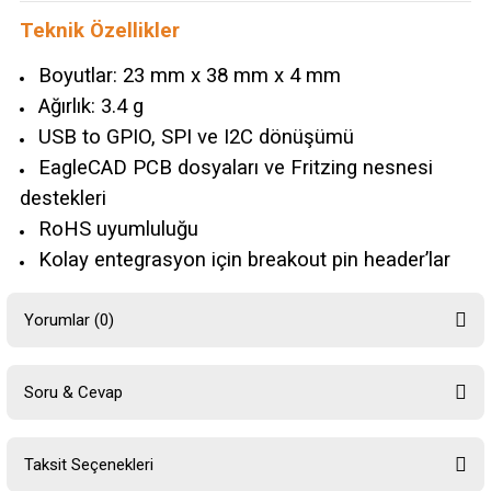
Teknik Özellikler
Boyutlar: 23 mm x 38 mm x 4 mm
Ağırlık: 3.4 g
USB to GPIO, SPI ve I2C dönüşümü
EagleCAD PCB dosyaları ve Fritzing nesnesi
destekleri
RoHS uyumluluğu
Kolay entegrasyon için breakout pin header’lar
Yorumlar (0)
Soru & Cevap
Bu ürüne ilk yorumu siz yapın!
Taksit Seçenekleri
Yorum Yaz