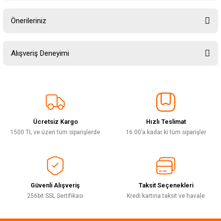
Ürün hakkında henüz soru sorulmamış.
Önerileriniz
Soru Sor
Bu ürünün fiyat bilgisi, resim, ürün açıklamalarında ve diğer konularda
Alışveriş Deneyimi
yetersiz gördüğünüz noktaları öneri formunu kullanarak tarafımıza
iletebilirsiniz.
Görüş ve önerileriniz için teşekkür ederiz.
Sitemize ilk yorumu siz yapın!
Ürün resmi kalitesiz, bozuk veya görüntülenemiyor.
Ürün açıklamasında eksik bilgiler bulunuyor.
Ücretsiz Kargo
Hızlı Teslimat
Deneyimini Paylaş
Ürün bilgilerinde hatalar bulunuyor.
1500 TL ve üzeri tüm siparişlerde
16:00’a kadar ki tüm siparişler
Ürün fiyatı diğer sitelerden daha pahalı.
Bu ürüne benzer farklı alternatifler olmalı.
Güvenli Alışveriş
Taksit Seçenekleri
256bit SSL Sertifikası
Kredi kartına taksit ve havale