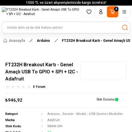
1500 TL ve üzeri alışverişlerinizde kargo ücretsiz!
0
Anasayfa
Arduino
FT232H Breakout Kartı - Genel Amaçlı USB 
FT232H Breakout Kartı - Genel
Amaçlı USB To GPIO + SPI + I2C -
Adafruit
0 Yorum
₺946,92
Stok Durumu
Kategori
Arduino
,
Sensör - Modül
,
USB Çevirici Modüller
Marka
Adafruit
Stok Kodu
RBKN-299