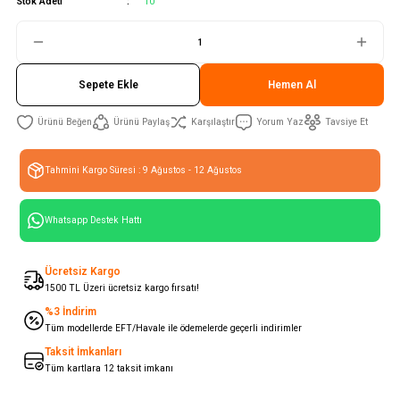
Stok Adeti
10
Sepete Ekle
Hemen Al
Ürünü Paylaş
Karşılaştır
Yorum Yaz
Tavsiye Et
Tahmini Kargo Süresi : 9 Ağustos - 12 Ağustos
Whatsapp Destek Hattı
Ücretsiz Kargo
1500 TL Üzeri ücretsiz kargo fırsatı!
%3 İndirim
Tüm modellerde EFT/Havale ile ödemelerde geçerli indirimler
Taksit İmkanları
Tüm kartlara 12 taksit imkanı