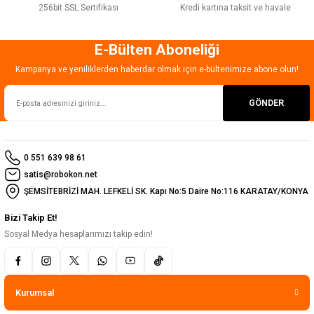
256bit SSL Sertifikası
Kredi kartına taksit ve havale
E-Bülten Aboneliği
Gönder
Kampanya ve yeniliklerden haberdar olmak için e-bültenimize abone olun!
GÖNDER
0 551 639 98 61
satis@robokon.net
ŞEMSİTEBRİZİ MAH. LEFKELİ SK. Kapı No:5 Daire No:116 KARATAY/KONYA
Bizi Takip Et!
Sosyal Medya hesaplarımızı takip edin!
Kurumsal