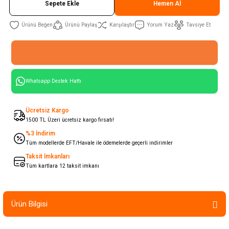
Sepete Ekle
Hemen Al
Ürünü Paylaş
Karşılaştır
Yorum Yaz
Tavsiye Et
Whatsapp Destek Hattı
Ücretsiz Kargo
1500 TL Üzeri ücretsiz kargo fırsatı!
%3 İndirim
Tüm modellerde EFT/Havale ile ödemelerde geçerli indirimler
Taksit İmkanları
Tüm kartlara 12 taksit imkanı
Ürün Bilgisi