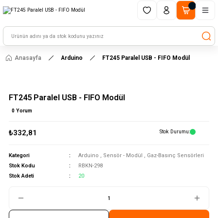
1500 TL ve üzeri alışverişlerinizde kargo ücretsiz!
HAYAL ET - TASARLA - ÇALIŞTIR
Anasayfa
Arduino
FT245 Paralel USB - FIFO Modül
FT245 Paralel USB - FIFO Modül
0 Yorum
₺332,81
Stok Durumu
Kategori
Arduino
,
Sensör - Modül
,
Gaz-Basınç Sensörleri
Stok Kodu
RBKN-298
Stok Adeti
20