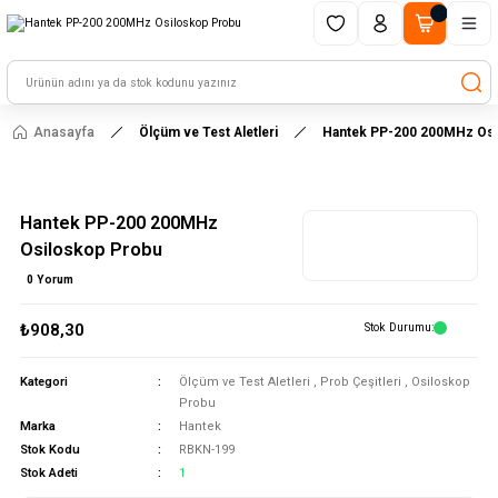
1500 TL ve üzeri alışverişlerinizde kargo ücretsiz!
HAYAL ET - TASARLA - ÇALIŞTIR
Anasayfa
Ölçüm ve Test Aletleri
Hantek PP-200 200MHz Osi
Hantek PP-200 200MHz
Osiloskop Probu
0 Yorum
₺908,30
Stok Durumu
Kategori
Ölçüm ve Test Aletleri
,
Prob Çeşitleri
,
Osiloskop
Probu
Marka
Hantek
Stok Kodu
RBKN-199
Stok Adeti
1