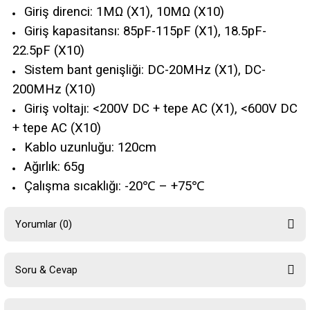
Giriş direnci: 1MΩ (X1), 10MΩ (X10)
Giriş kapasitansı: 85pF-115pF (X1), 18.5pF-
22.5pF (X10)
Sistem bant genişliği: DC-20MHz (X1), DC-
200MHz (X10)
Giriş voltajı: <200V DC + tepe AC (X1), <600V DC
+ tepe AC (X10)
Kablo uzunluğu: 120cm
Ağırlık: 65g
Çalışma sıcaklığı: -20℃ – +75℃
Yorumlar (0)
Soru & Cevap
Bu ürüne ilk yorumu siz yapın!