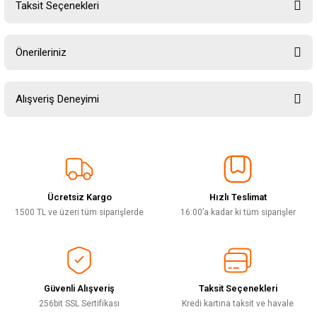
Taksit Seçenekleri
Yorum Yaz
Ürün hakkında henüz soru sorulmamış.
Önerileriniz
Soru Sor
Bu ürünün fiyat bilgisi, resim, ürün açıklamalarında ve diğer konularda
Alışveriş Deneyimi
yetersiz gördüğünüz noktaları öneri formunu kullanarak tarafımıza
iletebilirsiniz.
Görüş ve önerileriniz için teşekkür ederiz.
Sitemize ilk yorumu siz yapın!
Ürün resmi kalitesiz, bozuk veya görüntülenemiyor.
Ürün açıklamasında eksik bilgiler bulunuyor.
Ücretsiz Kargo
Hızlı Teslimat
Deneyimini Paylaş
Ürün bilgilerinde hatalar bulunuyor.
1500 TL ve üzeri tüm siparişlerde
16:00’a kadar ki tüm siparişler
Ürün fiyatı diğer sitelerden daha pahalı.
Bu ürüne benzer farklı alternatifler olmalı.
Güvenli Alışveriş
Taksit Seçenekleri
256bit SSL Sertifikası
Kredi kartına taksit ve havale