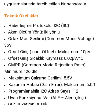
uygulamalarında tercih edilen bir sensördür.
Teknik Özellikler:
Haberleşme Protokolü: I2C (IIC)
Akım Ölçüm Yönü: İki yönlü
Ortak Mod Gerilimi (Common Mode Voltage):
36V
Ofset Giriş (Input Offset): Maksimum 10µV
Ofset Giriş Sıcaklık Kayması: 0.02µV/°C
CMRR (Common Mode Rejection Ratio):
Minimum 126 dB
Maksimum Çalışma Gerilimi: 5.5V
Kazanım Hatası (Gain Error): Maksimum %0.1
Programlanabilir I2C Adres Sayısı: 12
Uyarı Fonksiyonu: Var (ALE – Alert çıkışı)
Güç Tüketimi: Düşük