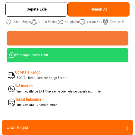
Sepete Ekle
Hemen Al
Ürünü Paylaş
Karşılaştır
Yorum Yaz
Tavsiye Et
Whatsapp Destek Hattı
Ücretsiz Kargo
1500 TL Üzeri ücretsiz kargo fırsatı!
%3 İndirim
Tüm modellerde EFT/Havale ile ödemelerde geçerli indirimler
Taksit İmkanları
Tüm kartlara 12 taksit imkanı
Ürün Bilgisi