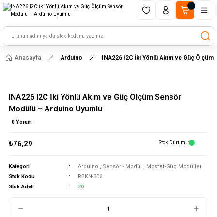
1500 TL ve üzeri alışverişlerinizde kargo ücretsiz!
HAYAL ET - TASARLA - ÇALIŞTIR
Anasayfa
Arduino
INA226 I2C İki Yönlü Akım ve Güç Ölçüm
INA226 I2C İki Yönlü Akım ve Güç Ölçüm Sensör
Modülü – Arduino Uyumlu
0 Yorum
₺76,29
Stok Durumu
Kategori
Arduino
,
Sensör - Modül
,
Mosfet-Güç Modülleri
Stok Kodu
RBKN-306
Stok Adeti
20