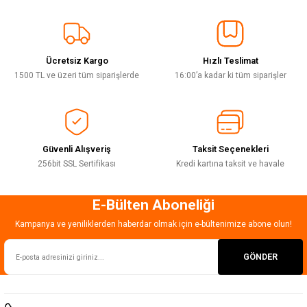
Sitemize ilk yorumu siz yapın!
Ürün resmi kalitesiz, bozuk veya görüntülenemiyor.
Ürün açıklamasında eksik bilgiler bulunuyor.
Ücretsiz Kargo
Hızlı Teslimat
Deneyimini Paylaş
Ürün bilgilerinde hatalar bulunuyor.
1500 TL ve üzeri tüm siparişlerde
16:00’a kadar ki tüm siparişler
Ürün fiyatı diğer sitelerden daha pahalı.
Bu ürüne benzer farklı alternatifler olmalı.
Güvenli Alışveriş
Taksit Seçenekleri
256bit SSL Sertifikası
Kredi kartına taksit ve havale
E-Bülten Aboneliği
Gönder
Kampanya ve yeniliklerden haberdar olmak için e-bültenimize abone olun!
GÖNDER