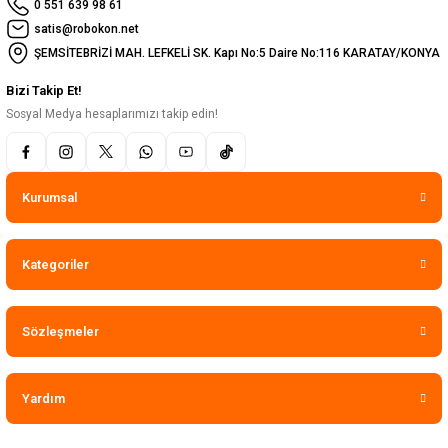
0 551 639 98 61
satis@robokon.net
ŞEMSİTEBRİZİ MAH. LEFKELİ SK. Kapı No:5 Daire No:116 KARATAY/KONYA
Bizi Takip Et!
Sosyal Medya hesaplarımızı takip edin!
Kurumsal
Kategoriler
Sözleşmeler
Yardım