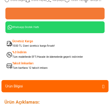
Ürünü Paylaş
Karşılaştır
Yorum Yaz
Tavsiye Et
Whatsapp Destek Hattı
Ücretsiz Kargo
1500 TL Üzeri ücretsiz kargo fırsatı!
%3 İndirim
Tüm modellerde EFT/Havale ile ödemelerde geçerli indirimler
Taksit İmkanları
Tüm kartlara 12 taksit imkanı
Ürün Bilgisi
Ürün Açıklaması: