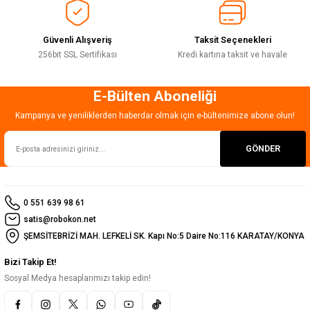
Bu ürüne benzer farklı alternatifler olmalı.
Güvenli Alışveriş
Taksit Seçenekleri
256bit SSL Sertifikası
Kredi kartına taksit ve havale
E-Bülten Aboneliği
Gönder
Kampanya ve yeniliklerden haberdar olmak için e-bültenimize abone olun!
GÖNDER
0 551 639 98 61
satis@robokon.net
ŞEMSİTEBRİZİ MAH. LEFKELİ SK. Kapı No:5 Daire No:116 KARATAY/KONYA
Bizi Takip Et!
Sosyal Medya hesaplarımızı takip edin!