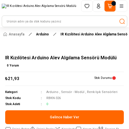
1500 TL ve üzeri alışverişlerinizde kargo ücretsiz!
HAYAL ET - TASARLA - ÇALIŞTIR
Anasayfa
Arduino
IR Kızılötesi Arduino Alev Algılama Sens
IR Kızılötesi Arduino Alev Algılama Sensörü Modülü
0 Yorum
₺21,93
Stok Durumu
Kategori
Arduino
,
Sensör - Modül
,
Renk-Işık Sensörleri
Stok Kodu
RBKN-326
Stok Adeti
0
Gelince Haber Ver