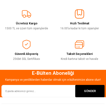
Görüş ve önerileriniz için teşekkür ederiz.
Sitemize ilk yorumu siz yapın!
Ürün resmi kalitesiz, bozuk veya görüntülenemiyor.
Ürün açıklamasında eksik bilgiler bulunuyor.
Ücretsiz Kargo
Hızlı Teslimat
Deneyimini Paylaş
Ürün bilgilerinde hatalar bulunuyor.
1500 TL ve üzeri tüm siparişlerde
16:00’a kadar ki tüm siparişler
Ürün fiyatı diğer sitelerden daha pahalı.
Bu ürüne benzer farklı alternatifler olmalı.
Güvenli Alışveriş
Taksit Seçenekleri
256bit SSL Sertifikası
Kredi kartına taksit ve havale
E-Bülten Aboneliği
Gönder
Kampanya ve yeniliklerden haberdar olmak için e-bültenimize abone olun!
GÖNDER