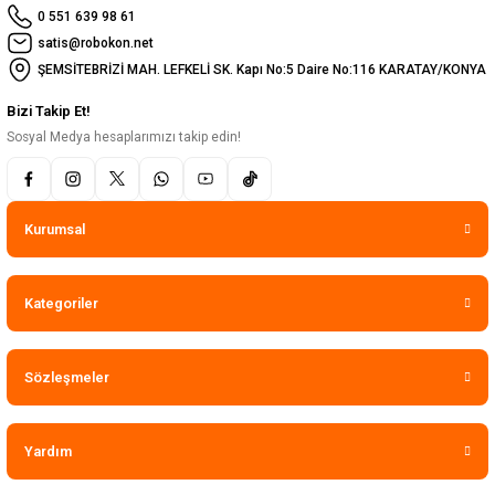
0 551 639 98 61
satis@robokon.net
ŞEMSİTEBRİZİ MAH. LEFKELİ SK. Kapı No:5 Daire No:116 KARATAY/KONYA
Bizi Takip Et!
Sosyal Medya hesaplarımızı takip edin!
Kurumsal
Kategoriler
Sözleşmeler
Yardım