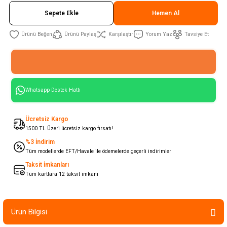
Sepete Ekle
Hemen Al
Ürünü Paylaş
Karşılaştır
Yorum Yaz
Tavsiye Et
Whatsapp Destek Hattı
Ücretsiz Kargo
1500 TL Üzeri ücretsiz kargo fırsatı!
%3 İndirim
Tüm modellerde EFT/Havale ile ödemelerde geçerli indirimler
Taksit İmkanları
Tüm kartlara 12 taksit imkanı
Ürün Bilgisi