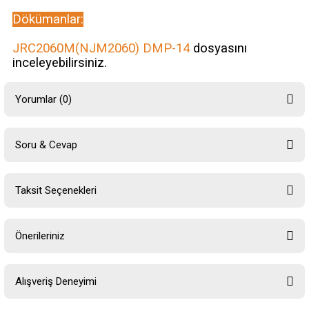
Dökümanlar:
JRC2060M(NJM2060) DMP-14
dosyasını
inceleyebilirsiniz.
Yorumlar (0)
Soru & Cevap
Bu ürüne ilk yorumu siz yapın!
Taksit Seçenekleri
Yorum Yaz
Ürün hakkında henüz soru sorulmamış.
Önerileriniz
Soru Sor
Bu ürünün fiyat bilgisi, resim, ürün açıklamalarında ve diğer konularda
Alışveriş Deneyimi
yetersiz gördüğünüz noktaları öneri formunu kullanarak tarafımıza
iletebilirsiniz.