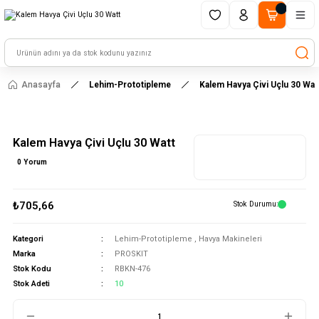
1500 TL ve üzeri alışverişlerinizde kargo ücretsiz!
HAYAL ET - TASARLA - ÇALIŞTIR
Anasayfa
Lehim-Prototipleme
Kalem Havya Çivi Uçlu 30 Wat
Kalem Havya Çivi Uçlu 30 Watt
0 Yorum
₺705,66
Stok Durumu
Kategori
Lehim-Prototipleme
,
Havya Makineleri
Marka
PROSKIT
Stok Kodu
RBKN-476
Stok Adeti
10