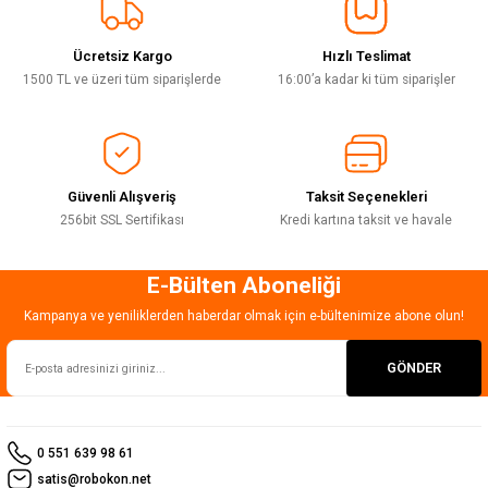
Sitemize ilk yorumu siz yapın!
Ürün resmi kalitesiz, bozuk veya görüntülenemiyor.
Ürün açıklamasında eksik bilgiler bulunuyor.
Ücretsiz Kargo
Hızlı Teslimat
Deneyimini Paylaş
Ürün bilgilerinde hatalar bulunuyor.
1500 TL ve üzeri tüm siparişlerde
16:00’a kadar ki tüm siparişler
Ürün fiyatı diğer sitelerden daha pahalı.
Bu ürüne benzer farklı alternatifler olmalı.
Güvenli Alışveriş
Taksit Seçenekleri
256bit SSL Sertifikası
Kredi kartına taksit ve havale
E-Bülten Aboneliği
Gönder
Kampanya ve yeniliklerden haberdar olmak için e-bültenimize abone olun!
GÖNDER
0 551 639 98 61
satis@robokon.net