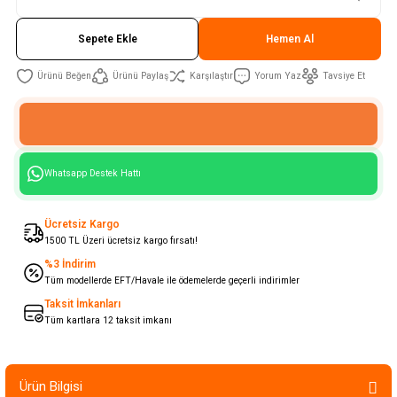
Sepete Ekle
Hemen Al
Ürünü Paylaş
Karşılaştır
Yorum Yaz
Tavsiye Et
Whatsapp Destek Hattı
Ücretsiz Kargo
1500 TL Üzeri ücretsiz kargo fırsatı!
%3 İndirim
Tüm modellerde EFT/Havale ile ödemelerde geçerli indirimler
Taksit İmkanları
Tüm kartlara 12 taksit imkanı
Ürün Bilgisi