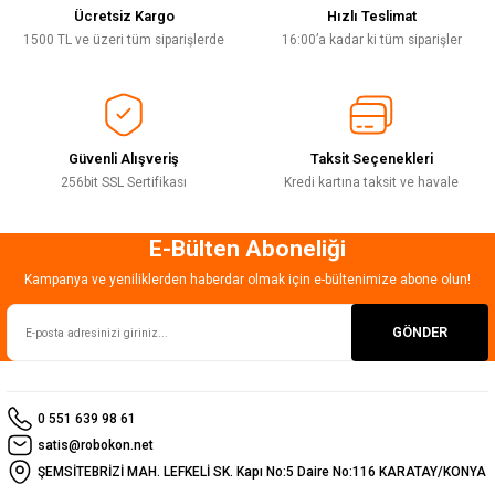
Ürün açıklamasında eksik bilgiler bulunuyor.
Ücretsiz Kargo
Hızlı Teslimat
Deneyimini Paylaş
Ürün bilgilerinde hatalar bulunuyor.
1500 TL ve üzeri tüm siparişlerde
16:00’a kadar ki tüm siparişler
Ürün fiyatı diğer sitelerden daha pahalı.
Bu ürüne benzer farklı alternatifler olmalı.
Güvenli Alışveriş
Taksit Seçenekleri
256bit SSL Sertifikası
Kredi kartına taksit ve havale
E-Bülten Aboneliği
Gönder
Kampanya ve yeniliklerden haberdar olmak için e-bültenimize abone olun!
GÖNDER
0 551 639 98 61
satis@robokon.net
ŞEMSİTEBRİZİ MAH. LEFKELİ SK. Kapı No:5 Daire No:116 KARATAY/KONYA