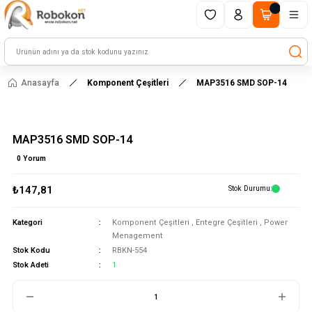
1500 TL ve üzeri alışverişlerinizde kargo ücretsiz!
HAYAL ET - TASARLA - ÇALIŞTIR
Anasayfa
Komponent Çeşitleri
MAP3516 SMD SOP-14
MAP3516 SMD SOP-14
0 Yorum
₺147,81
Stok Durumu
Kategori
Komponent Çeşitleri
,
Entegre Çeşitleri
,
Power
Menagement
Stok Kodu
RBKN-554
Stok Adeti
1