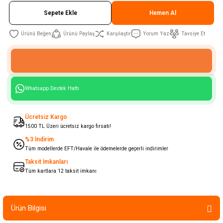
Sepete Ekle
Hemen Al
Ürünü Paylaş
Karşılaştır
Yorum Yaz
Tavsiye Et
Whatsapp Destek Hattı
Ücretsiz Kargo
1500 TL Üzeri ücretsiz kargo fırsatı!
%3 İndirim
Tüm modellerde EFT/Havale ile ödemelerde geçerli indirimler
Taksit İmkanları
Tüm kartlara 12 taksit imkanı
Ürün Bilgisi