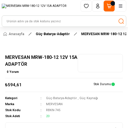
1500 TL ve üzeri alışverişlerinizde kargo ücretsiz!
HAYAL ET - TASARLA - ÇALIŞTIR
Anasayfa
Güç-Batarya-Adaptör
MERVESAN MRW-180-12 12
MERVESAN MRW-180-12 12V 15A
ADAPTÖR
0 Yorum
₺594,61
Stok Durumu
Kategori
Güç-Batarya-Adaptör
,
Güç Kaynağı
Marka
MERVESAN
Stok Kodu
RBKN-745
Stok Adeti
20