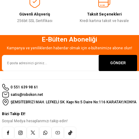
Güvenli Alışveriş
Taksit Seçenekleri
256bit SSL Sertifikası
Kredi kartına taksit ve havale
E-Bülten Aboneliği
Gönder
Kampanya ve yeniliklerden haberdar olmak için e-bültenimize abone olun!
GÖNDER
0 551 639 98 61
satis@robokon.net
ŞEMSİTEBRİZİ MAH. LEFKELİ SK. Kapı No:5 Daire No:116 KARATAY/KONYA
Bizi Takip Et!
Sosyal Medya hesaplarımızı takip edin!