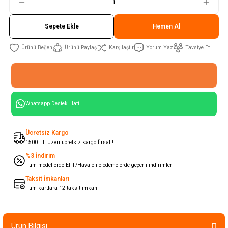
Sepete Ekle
Hemen Al
Ürünü Paylaş
Karşılaştır
Yorum Yaz
Tavsiye Et
Whatsapp Destek Hattı
Ücretsiz Kargo
1500 TL Üzeri ücretsiz kargo fırsatı!
%3 İndirim
Tüm modellerde EFT/Havale ile ödemelerde geçerli indirimler
Taksit İmkanları
Tüm kartlara 12 taksit imkanı
Ürün Bilgisi