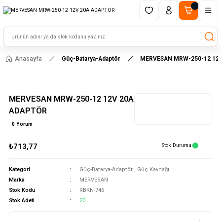
1500 TL ve üzeri alışverişlerinizde kargo ücretsiz!
HAYAL ET - TASARLA - ÇALIŞTIR
Anasayfa
Güç-Batarya-Adaptör
MERVESAN MRW-250-12 12
MERVESAN MRW-250-12 12V 20A
ADAPTÖR
0 Yorum
₺713,77
Stok Durumu
Kategori
Güç-Batarya-Adaptör
,
Güç Kaynağı
Marka
MERVESAN
Stok Kodu
RBKN-746
Stok Adeti
20