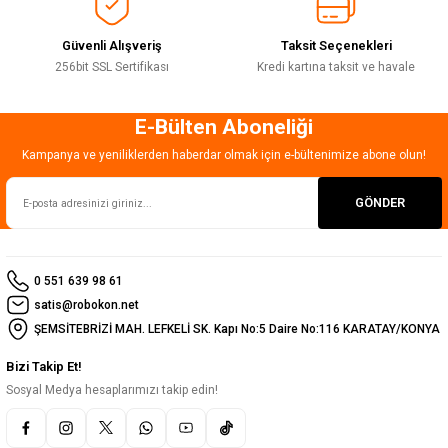
Güvenli Alışveriş
Taksit Seçenekleri
256bit SSL Sertifikası
Kredi kartına taksit ve havale
E-Bülten Aboneliği
Gönder
Kampanya ve yeniliklerden haberdar olmak için e-bültenimize abone olun!
GÖNDER
0 551 639 98 61
satis@robokon.net
ŞEMSİTEBRİZİ MAH. LEFKELİ SK. Kapı No:5 Daire No:116 KARATAY/KONYA
Bizi Takip Et!
Sosyal Medya hesaplarımızı takip edin!