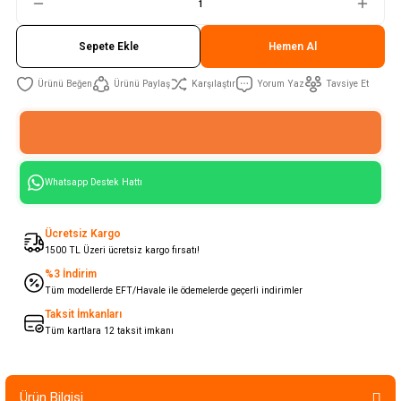
Sepete Ekle
Hemen Al
Ürünü Paylaş
Karşılaştır
Yorum Yaz
Tavsiye Et
Whatsapp Destek Hattı
Ücretsiz Kargo
1500 TL Üzeri ücretsiz kargo fırsatı!
%3 İndirim
Tüm modellerde EFT/Havale ile ödemelerde geçerli indirimler
Taksit İmkanları
Tüm kartlara 12 taksit imkanı
Ürün Bilgisi