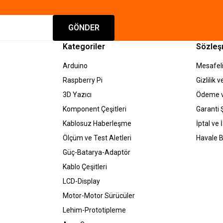
Gönder
GÖNDER
Kategoriler
Sözleş
Arduino
Mesafeli
Raspberry Pi
Gizlilik 
3D Yazıcı
Ödeme v
Komponent Çeşitleri
Garanti Ş
Kablosuz Haberleşme
İptal ve 
Ölçüm ve Test Aletleri
Havale B
Güç-Batarya-Adaptör
Kablo Çeşitleri
LCD-Display
Motor-Motor Sürücüler
Lehim-Prototipleme