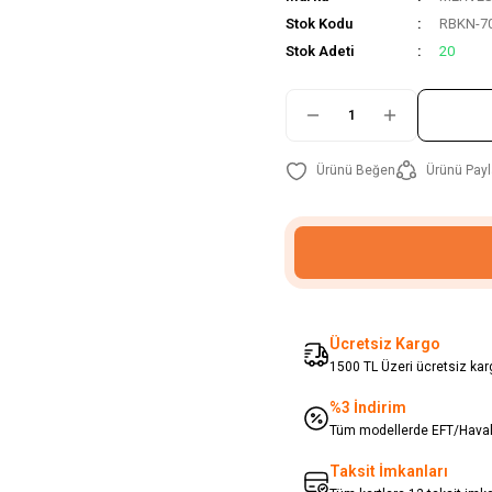
Stok Kodu
RBKN-7
Stok Adeti
20
Ürünü Payl
Ücretsiz Kargo
1500 TL Üzeri ücretsiz karg
%3 İndirim
Tüm modellerde EFT/Havale
Taksit İmkanları