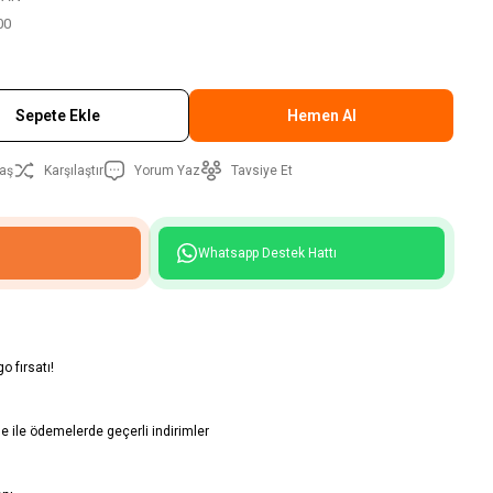
00
Sepete Ekle
Hemen Al
aş
Karşılaştır
Yorum Yaz
Tavsiye Et
Whatsapp Destek Hattı
o fırsatı!
 ile ödemelerde geçerli indirimler