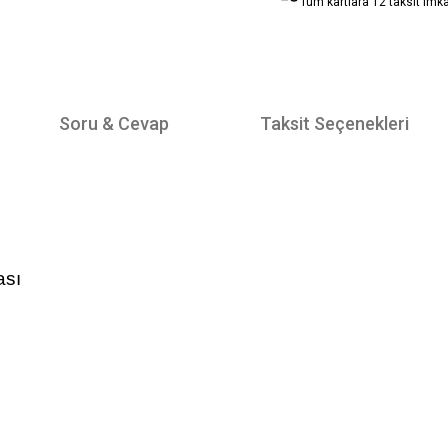
Tüm kartlara 12 taksit imk
Soru & Cevap
Taksit Seçenekleri
ası