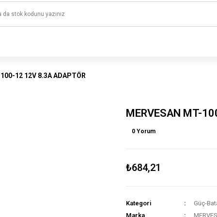
1500 TL ve üzeri alışverişlerinizde kargo ücretsiz!
HAYAL ET - TASARLA - ÇALIŞTIR
100-12 12V 8.3A ADAPTÖR
MERVESAN MT-100
0 Yorum
₺684,21
Kategori
Güç-Bat
Marka
MERVE