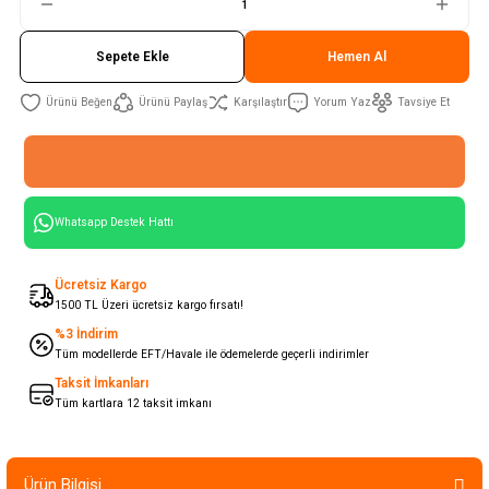
Sepete Ekle
Hemen Al
Ürünü Paylaş
Karşılaştır
Yorum Yaz
Tavsiye Et
Whatsapp Destek Hattı
Ücretsiz Kargo
1500 TL Üzeri ücretsiz kargo fırsatı!
%3 İndirim
Tüm modellerde EFT/Havale ile ödemelerde geçerli indirimler
Taksit İmkanları
Tüm kartlara 12 taksit imkanı
Ürün Bilgisi