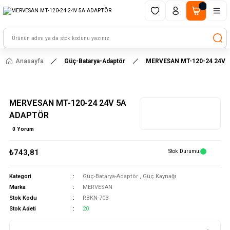
1500 TL ve üzeri alışverişlerinizde kargo ücretsiz!
HAYAL ET - TASARLA - ÇALIŞTIR
Anasayfa
Güç-Batarya-Adaptör
MERVESAN MT-120-24 24V 
MERVESAN MT-120-24 24V 5A
ADAPTÖR
0 Yorum
₺743,81
Stok Durumu
Kategori
Güç-Batarya-Adaptör
,
Güç Kaynağı
Marka
MERVESAN
Stok Kodu
RBKN-703
Stok Adeti
20