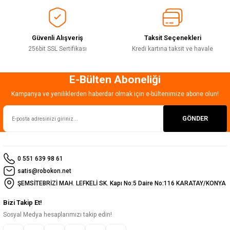
Bu ürüne benzer farklı alternatifler olmalı.
Güvenli Alışveriş
Taksit Seçenekleri
256bit SSL Sertifikası
Kredi kartına taksit ve havale
E-Bülten Aboneliği
Gönder
Kampanya ve yeniliklerden haberdar olmak için e-bültenimize abone olun!
GÖNDER
0 551 639 98 61
satis@robokon.net
ŞEMSİTEBRİZİ MAH. LEFKELİ SK. Kapı No:5 Daire No:116 KARATAY/KONYA
Bizi Takip Et!
Sosyal Medya hesaplarımızı takip edin!