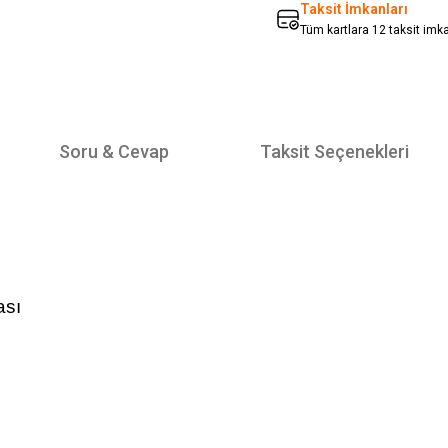
Taksit İmkanları
Tüm kartlara 12 taksit imk
Soru & Cevap
Taksit Seçenekleri
ası