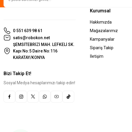
Kurumsal
Hakkımızda
0 551 639 98 61
Mağazalarımız
satis@robokon.net
Kampanyalar
ŞEMSİTEBRİZİ MAH. LEFKELİ SK.
Sipariş Takip
Kapı No:5 Daire No:116
İletişim
KARATAY/KONYA
Bizi Takip Et!
Sosyal Medya hesaplarımızı takip edin!