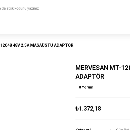
1500 TL ve üzeri alışverişlerinizde kargo ücretsiz!
HAYAL ET - TASARLA - ÇALIŞTIR
12048 48V 2.5A MASAÜSTÜ ADAPTÖR
MERVESAN MT-12
ADAPTÖR
0 Yorum
₺1.372,18
Kategori
Güç-Bat