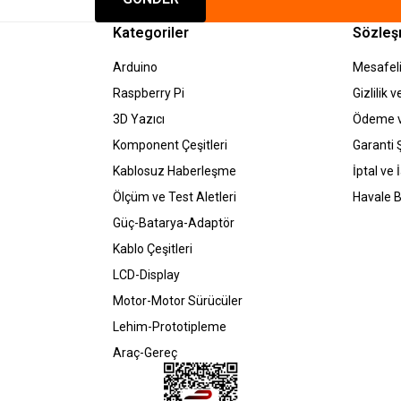
Kategoriler
Sözleş
Arduino
Mesafeli
Raspberry Pi
Gizlilik 
3D Yazıcı
Ödeme v
Komponent Çeşitleri
Garanti Ş
Kablosuz Haberleşme
İptal ve 
Ölçüm ve Test Aletleri
Havale B
Güç-Batarya-Adaptör
Kablo Çeşitleri
LCD-Display
Motor-Motor Sürücüler
Lehim-Prototipleme
Araç-Gereç