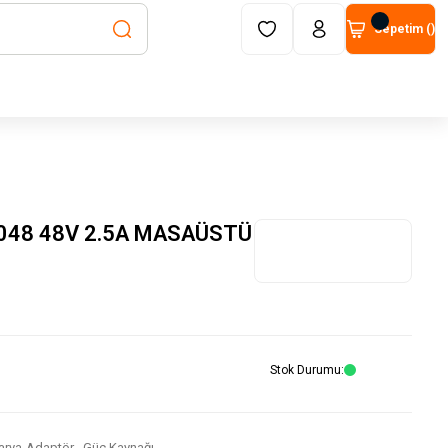
Sepetim (
)
048 48V 2.5A MASAÜSTÜ
Stok Durumu
arya-Adaptör
,
Güç Kaynağı