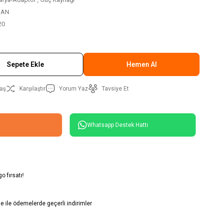
SAN
20
Sepete Ekle
Hemen Al
aş
Karşılaştır
Yorum Yaz
Tavsiye Et
Whatsapp Destek Hattı
o fırsatı!
 ile ödemelerde geçerli indirimler