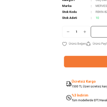
Marka
MERVE
Stok Kodu
RBKN-8
Stok Adeti
10
Ürünü Payl
Ücretsiz Kargo
1500 TL Üzeri ücretsiz karg
%3 İndirim
Tüm modellerde EFT/Havale