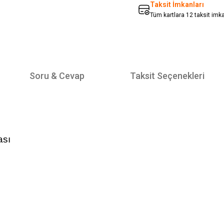
Taksit İmkanları
Tüm kartlara 12 taksit imk
Soru & Cevap
Taksit Seçenekleri
ası