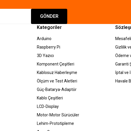
Gönder
GÖNDER
Kategoriler
Sözleş
Arduino
Mesafeli
Raspberry Pi
Gizlilik 
3D Yazıcı
Ödeme v
Komponent Çeşitleri
Garanti Ş
Kablosuz Haberleşme
İptal ve 
Ölçüm ve Test Aletleri
Havale B
Güç-Batarya-Adaptör
Kablo Çeşitleri
LCD-Display
Motor-Motor Sürücüler
Lehim-Prototipleme