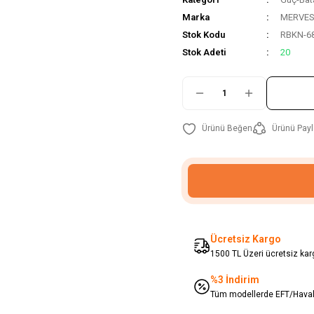
Marka
MERVE
Stok Kodu
RBKN-6
Stok Adeti
20
Ürünü Payl
Ücretsiz Kargo
1500 TL Üzeri ücretsiz karg
%3 İndirim
Tüm modellerde EFT/Havale