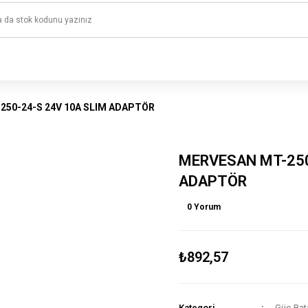
1500 TL ve üzeri alışverişlerinizde kargo ücretsiz!
HAYAL ET - TASARLA - ÇALIŞTIR
250-24-S 24V 10A SLIM ADAPTÖR
MERVESAN MT-250
ADAPTÖR
0 Yorum
₺892,57
Kategori
Güç-Bat