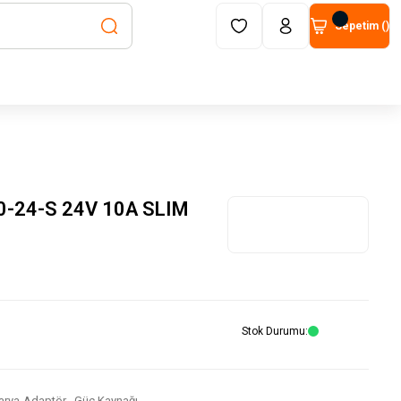
Sepetim (
)
-24-S 24V 10A SLIM
Stok Durumu
arya-Adaptör
,
Güç Kaynağı