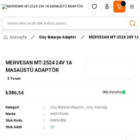
1500 TL ve üzeri alışverişlerinizde kargo ücretsiz!
HAYAL ET - TASARLA - ÇALIŞTIR
Anasayfa
Güç-Batarya-Adaptör
MERVESAN MT-2524 24V 1
MERVESAN MT-2524 24V 1A
MASAÜSTÜ ADAPTÖR
0 Yorum
₺386,54
Stok Durumu
Kategori
Güç-Batarya-Adaptör
,
Güç Kaynağı
Marka
MERVESAN
Stok Kodu
RBKN-806
Stok Adeti
20