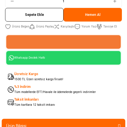
Sepete Ekle
Hemen Al
Ürünü Paylaş
Karşılaştır
Yorum Yaz
Tavsiye Et
Whatsapp Destek Hattı
Ücretsiz Kargo
1500 TL Üzeri ücretsiz kargo fırsatı!
%3 İndirim
Tüm modellerde EFT/Havale ile ödemelerde geçerli indirimler
Taksit İmkanları
Tüm kartlara 12 taksit imkanı
Ürün Bilgisi