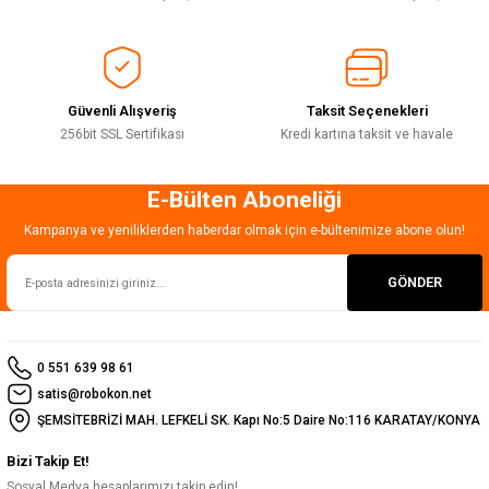
Ürün fiyatı diğer sitelerden daha pahalı.
Bu ürüne benzer farklı alternatifler olmalı.
Güvenli Alışveriş
Taksit Seçenekleri
256bit SSL Sertifikası
Kredi kartına taksit ve havale
E-Bülten Aboneliği
Gönder
Kampanya ve yeniliklerden haberdar olmak için e-bültenimize abone olun!
GÖNDER
0 551 639 98 61
satis@robokon.net
ŞEMSİTEBRİZİ MAH. LEFKELİ SK. Kapı No:5 Daire No:116 KARATAY/KONYA
Bizi Takip Et!
Sosyal Medya hesaplarımızı takip edin!