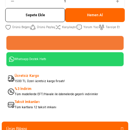
Sepete Ekle
Hemen Al
Ürünü Paylaş
Karşılaştır
Yorum Yaz
Tavsiye Et
Whatsapp Destek Hattı
Ücretsiz Kargo
1500 TL Üzeri ücretsiz kargo fırsatı!
%3 İndirim
Tüm modellerde EFT/Havale ile ödemelerde geçerli indirimler
Taksit İmkanları
Tüm kartlara 12 taksit imkanı
Ürün Bilgisi