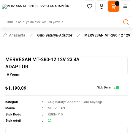
1500 TL ve üzeri alışverişlerinizde kargo ücretsiz!
HAYAL ET - TASARLA - ÇALIŞTIR
Anasayfa
Güç-Batarya-Adaptör
MERVESAN MT-280-12 12V 
MERVESAN MT-280-12 12V 23.4A
ADAPTÖR
0 Yorum
₺1.190,09
Stok Durumu
Kategori
Güç-Batarya-Adaptör
,
Güç Kaynağı
Marka
MERVESAN
Stok Kodu
RBKN-715
Stok Adeti
20