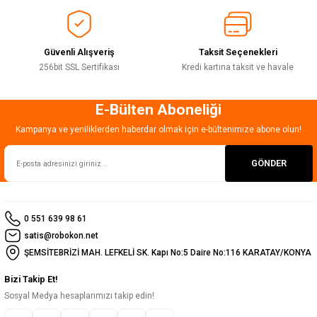
Bu ürüne benzer farklı alternatifler olmalı.
Güvenli Alışveriş
Taksit Seçenekleri
256bit SSL Sertifikası
Kredi kartına taksit ve havale
E-Bülten Aboneliği
Gönder
Kampanya ve yeniliklerden haberdar olmak için e-bültenimize abone olun!
GÖNDER
0 551 639 98 61
satis@robokon.net
ŞEMSİTEBRİZİ MAH. LEFKELİ SK. Kapı No:5 Daire No:116 KARATAY/KONYA
Bizi Takip Et!
Sosyal Medya hesaplarımızı takip edin!