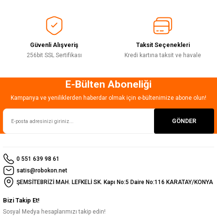
Ürün fiyatı diğer sitelerden daha pahalı.
Bu ürüne benzer farklı alternatifler olmalı.
Güvenli Alışveriş
Taksit Seçenekleri
256bit SSL Sertifikası
Kredi kartına taksit ve havale
E-Bülten Aboneliği
Gönder
Kampanya ve yeniliklerden haberdar olmak için e-bültenimize abone olun!
GÖNDER
0 551 639 98 61
satis@robokon.net
ŞEMSİTEBRİZİ MAH. LEFKELİ SK. Kapı No:5 Daire No:116 KARATAY/KONYA
Bizi Takip Et!
Sosyal Medya hesaplarımızı takip edin!