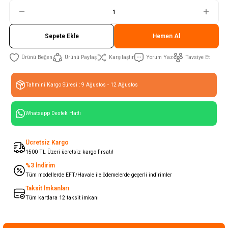
Sepete Ekle
Hemen Al
Ürünü Paylaş
Karşılaştır
Yorum Yaz
Tavsiye Et
Tahmini Kargo Süresi : 9 Ağustos - 12 Ağustos
Whatsapp Destek Hattı
Ücretsiz Kargo
1500 TL Üzeri ücretsiz kargo fırsatı!
%3 İndirim
Tüm modellerde EFT/Havale ile ödemelerde geçerli indirimler
Taksit İmkanları
Tüm kartlara 12 taksit imkanı