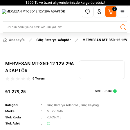
1500 TL ve üzeri alışverişlerinizde kargo ücretsiz!
0
Anasayfa
Güç-Batarya-Adaptör
MERVESAN MT-350-12 12V 
MERVESAN MT-350-12 12V 29A
ADAPTÖR
0 Yorum
₺1.279,25
Stok Durumu
Kategori
Güç-Batarya-Adaptör
,
Güç Kaynağı
Marka
MERVESAN
Stok Kodu
RBKN-718
Stok Adeti
20