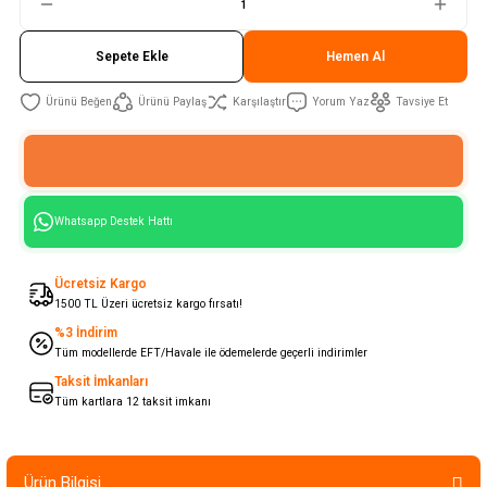
Sepete Ekle
Hemen Al
Ürünü Paylaş
Karşılaştır
Yorum Yaz
Tavsiye Et
Whatsapp Destek Hattı
Ücretsiz Kargo
1500 TL Üzeri ücretsiz kargo fırsatı!
%3 İndirim
Tüm modellerde EFT/Havale ile ödemelerde geçerli indirimler
Taksit İmkanları
Tüm kartlara 12 taksit imkanı
Ürün Bilgisi