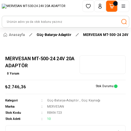
1500 TL ve üzeri alışverişlerinizde kargo ücretsiz!
HAYAL ET - TASARLA - ÇALIŞTIR
Anasayfa
Güç-Batarya-Adaptör
MERVESAN MT-500-24 24V 
MERVESAN MT-500-24 24V 20A
ADAPTÖR
0 Yorum
₺2.746,36
Stok Durumu
Kategori
Güç-Batarya-Adaptör
,
Güç Kaynağı
Marka
MERVESAN
Stok Kodu
RBKN-723
Stok Adeti
10