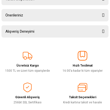
Yorum Yaz
Ürün hakkında henüz soru sorulmamış.
Önerileriniz
Soru Sor
Bu ürünün fiyat bilgisi, resim, ürün açıklamalarında ve diğer konularda
Alışveriş Deneyimi
yetersiz gördüğünüz noktaları öneri formunu kullanarak tarafımıza
iletebilirsiniz.
Görüş ve önerileriniz için teşekkür ederiz.
Sitemize ilk yorumu siz yapın!
Ürün resmi kalitesiz, bozuk veya görüntülenemiyor.
Ürün açıklamasında eksik bilgiler bulunuyor.
Ücretsiz Kargo
Hızlı Teslimat
Deneyimini Paylaş
Ürün bilgilerinde hatalar bulunuyor.
1500 TL ve üzeri tüm siparişlerde
16:00’a kadar ki tüm siparişler
Ürün fiyatı diğer sitelerden daha pahalı.
Bu ürüne benzer farklı alternatifler olmalı.
Güvenli Alışveriş
Taksit Seçenekleri
256bit SSL Sertifikası
Kredi kartına taksit ve havale