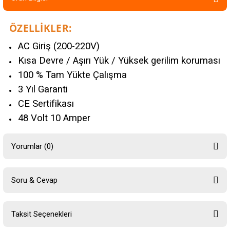
ÖZELLİKLER:
AC Giriş (200-220V)
Kısa Devre / Aşırı Yük / Yüksek gerilim koruması
100 % Tam Yükte Çalışma
3 Yıl Garanti
CE Sertifikası
48 Volt 10 Amper
Yorumlar (0)
Soru & Cevap
Bu ürüne ilk yorumu siz yapın!
Taksit Seçenekleri
Yorum Yaz
Ürün hakkında henüz soru sorulmamış.