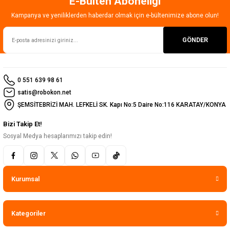
E-Bülten Aboneliği
Gönder
Kampanya ve yeniliklerden haberdar olmak için e-bültenimize abone olun!
GÖNDER
0 551 639 98 61
satis@robokon.net
ŞEMSİTEBRİZİ MAH. LEFKELİ SK. Kapı No:5 Daire No:116 KARATAY/KONYA
Bizi Takip Et!
Sosyal Medya hesaplarımızı takip edin!
Kurumsal
Kategoriler