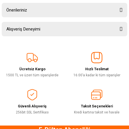
Önerileriniz
Soru Sor
Bu ürünün fiyat bilgisi, resim, ürün açıklamalarında ve diğer konularda
Alışveriş Deneyimi
yetersiz gördüğünüz noktaları öneri formunu kullanarak tarafımıza
iletebilirsiniz.
Görüş ve önerileriniz için teşekkür ederiz.
Sitemize ilk yorumu siz yapın!
Ürün resmi kalitesiz, bozuk veya görüntülenemiyor.
Ürün açıklamasında eksik bilgiler bulunuyor.
Ücretsiz Kargo
Hızlı Teslimat
Deneyimini Paylaş
Ürün bilgilerinde hatalar bulunuyor.
1500 TL ve üzeri tüm siparişlerde
16:00’a kadar ki tüm siparişler
Ürün fiyatı diğer sitelerden daha pahalı.
Bu ürüne benzer farklı alternatifler olmalı.
Güvenli Alışveriş
Taksit Seçenekleri
256bit SSL Sertifikası
Kredi kartına taksit ve havale