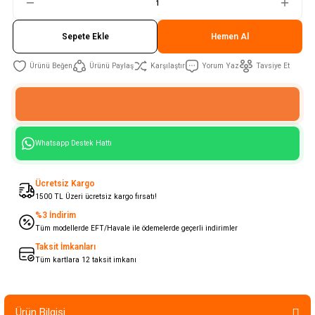
Sepete Ekle
Hemen Al
Ürünü Paylaş
Karşılaştır
Yorum Yaz
Tavsiye Et
Whatsapp Destek Hattı
Ücretsiz Kargo
1500 TL Üzeri ücretsiz kargo fırsatı!
%3 İndirim
Tüm modellerde EFT/Havale ile ödemelerde geçerli indirimler
Taksit İmkanları
Tüm kartlara 12 taksit imkanı
Ürün Bilgisi