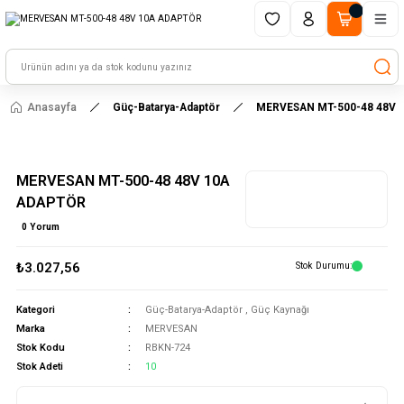
1500 TL ve üzeri alışverişlerinizde kargo ücretsiz!
HAYAL ET - TASARLA - ÇALIŞTIR
Anasayfa
Güç-Batarya-Adaptör
MERVESAN MT-500-48 48V 
MERVESAN MT-500-48 48V 10A
ADAPTÖR
0 Yorum
₺3.027,56
Stok Durumu
Kategori
Güç-Batarya-Adaptör
,
Güç Kaynağı
Marka
MERVESAN
Stok Kodu
RBKN-724
Stok Adeti
10