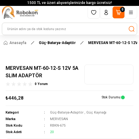
1500 TL ve üzeri alışverişlerinizde kargo ücretsiz!
0
Anasayfa
Güç-Batarya-Adaptör
MERVESAN MT-60-12-S 12V
MERVESAN MT-60-12-S 12V 5A
SLIM ADAPTÖR
0 Yorum
₺446,28
Stok Durumu
Kategori
Güç-Batarya-Adaptör
,
Güç Kaynağı
Marka
MERVESAN
Stok Kodu
RBKN-675
Stok Adeti
20