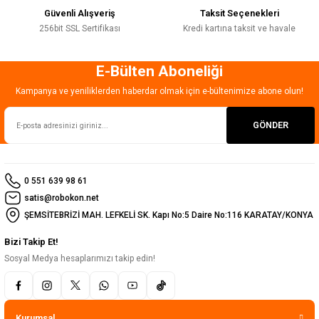
Güvenli Alışveriş
Taksit Seçenekleri
256bit SSL Sertifikası
Kredi kartına taksit ve havale
E-Bülten Aboneliği
Gönder
Kampanya ve yeniliklerden haberdar olmak için e-bültenimize abone olun!
GÖNDER
0 551 639 98 61
satis@robokon.net
ŞEMSİTEBRİZİ MAH. LEFKELİ SK. Kapı No:5 Daire No:116 KARATAY/KONYA
Bizi Takip Et!
Sosyal Medya hesaplarımızı takip edin!
Kurumsal