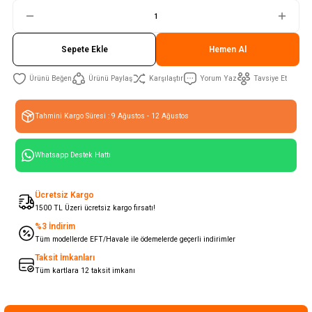
Sepete Ekle
Hemen Al
Ürünü Paylaş
Karşılaştır
Yorum Yaz
Tavsiye Et
Tahmini Kargo Süresi : 9 Ağustos - 12 Ağustos
Whatsapp Destek Hattı
Ücretsiz Kargo
1500 TL Üzeri ücretsiz kargo fırsatı!
%3 İndirim
Tüm modellerde EFT/Havale ile ödemelerde geçerli indirimler
Taksit İmkanları
Tüm kartlara 12 taksit imkanı