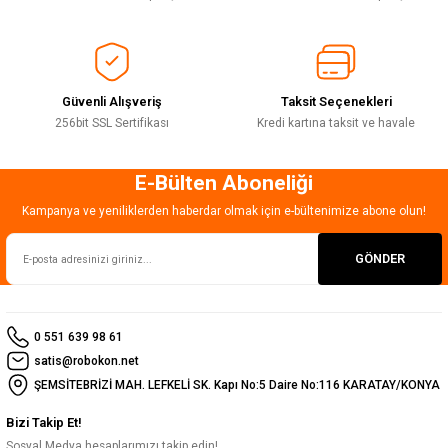
Ürün fiyatı diğer sitelerden daha pahalı.
Bu ürüne benzer farklı alternatifler olmalı.
Güvenli Alışveriş
Taksit Seçenekleri
256bit SSL Sertifikası
Kredi kartına taksit ve havale
E-Bülten Aboneliği
Gönder
Kampanya ve yeniliklerden haberdar olmak için e-bültenimize abone olun!
GÖNDER
0 551 639 98 61
satis@robokon.net
ŞEMSİTEBRİZİ MAH. LEFKELİ SK. Kapı No:5 Daire No:116 KARATAY/KONYA
Bizi Takip Et!
Sosyal Medya hesaplarımızı takip edin!