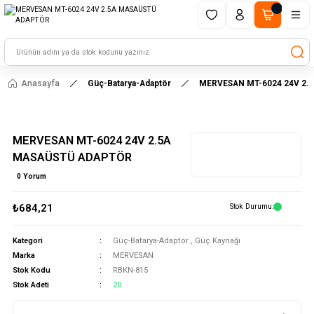
1500 TL ve üzeri alışverişlerinizde kargo ücretsiz!
HAYAL ET - TASARLA - ÇALIŞTIR
Anasayfa
Güç-Batarya-Adaptör
MERVESAN MT-6024 24V 2
MERVESAN MT-6024 24V 2.5A
MASAÜSTÜ ADAPTÖR
0 Yorum
₺684,21
Stok Durumu
Kategori
Güç-Batarya-Adaptör
,
Güç Kaynağı
Marka
MERVESAN
Stok Kodu
RBKN-815
Stok Adeti
20