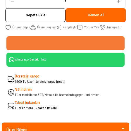
Sepete Ekle
Hemen Al
Ürünü Paylaş
Karşılaştır
Yorum Yaz
Tavsiye Et
Whatsapp Destek Hattı
Ücretsiz Kargo
1500 TL Üzeri ücretsiz kargo fırsatı!
%3 İndirim
Tüm modellerde EFT/Havale ile ödemelerde geçerli indirimler
Taksit İmkanları
Tüm kartlara 12 taksit imkanı
Ürün Bilgisi