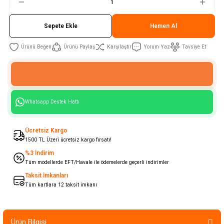
Sepete Ekle
Hemen Al
Ürünü Paylaş
Karşılaştır
Yorum Yaz
Tavsiye Et
Whatsapp Destek Hattı
Ücretsiz Kargo
1500 TL Üzeri ücretsiz kargo fırsatı!
%3 İndirim
Tüm modellerde EFT/Havale ile ödemelerde geçerli indirimler
Taksit İmkanları
Tüm kartlara 12 taksit imkanı
Ürün Bilgisi