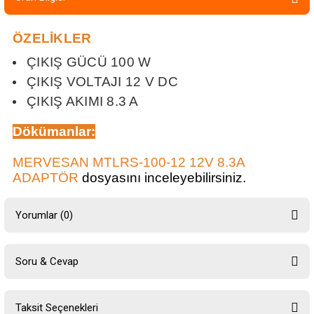
ÖZELİKLER
ÇIKIŞ GÜCÜ 100 W
ÇIKIŞ VOLTAJI 12 V DC
ÇIKIŞ AKIMI 8.3 A
Dökümanlar
:
MERVESAN MTLRS-100-12 12V 8.3A
ADAPTÖR
dosyasını inceleyebilirsiniz.
Yorumlar (0)
Soru & Cevap
Bu ürüne ilk yorumu siz yapın!
Taksit Seçenekleri