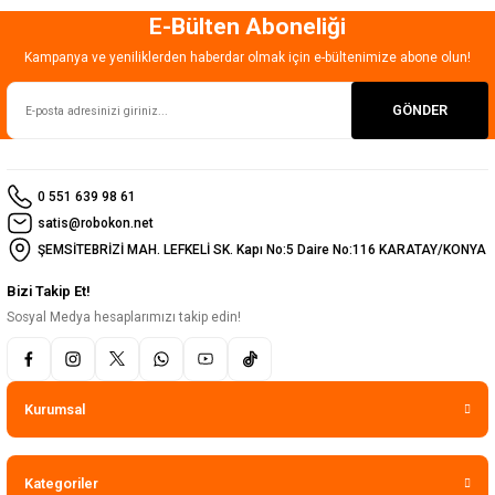
E-Bülten Aboneliği
Gönder
Kampanya ve yeniliklerden haberdar olmak için e-bültenimize abone olun!
GÖNDER
0 551 639 98 61
satis@robokon.net
ŞEMSİTEBRİZİ MAH. LEFKELİ SK. Kapı No:5 Daire No:116 KARATAY/KONYA
Bizi Takip Et!
Sosyal Medya hesaplarımızı takip edin!
Kurumsal
Kategoriler