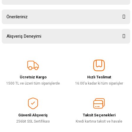
Yorum Yaz
Ürün hakkında henüz soru sorulmamış.
Önerileriniz
Soru Sor
Bu ürünün fiyat bilgisi, resim, ürün açıklamalarında ve diğer konularda
Alışveriş Deneyimi
yetersiz gördüğünüz noktaları öneri formunu kullanarak tarafımıza
iletebilirsiniz.
Görüş ve önerileriniz için teşekkür ederiz.
Sitemize ilk yorumu siz yapın!
Ürün resmi kalitesiz, bozuk veya görüntülenemiyor.
Ürün açıklamasında eksik bilgiler bulunuyor.
Ücretsiz Kargo
Hızlı Teslimat
Deneyimini Paylaş
Ürün bilgilerinde hatalar bulunuyor.
1500 TL ve üzeri tüm siparişlerde
16:00’a kadar ki tüm siparişler
Ürün fiyatı diğer sitelerden daha pahalı.
Bu ürüne benzer farklı alternatifler olmalı.
Güvenli Alışveriş
Taksit Seçenekleri
256bit SSL Sertifikası
Kredi kartına taksit ve havale