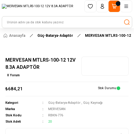
1500 TL ve üzeri alışverişlerinizde kargo ücretsiz!
HAYAL ET - TASARLA - ÇALIŞTIR
Anasayfa
Güç-Batarya-Adaptör
MERVESAN MTLRS-100-12 1
MERVESAN MTLRS-100-12 12V
8.3A ADAPTÖR
0 Yorum
₺684,21
Stok Durumu
Kategori
Güç-Batarya-Adaptör
,
Güç Kaynağı
Marka
MERVESAN
Stok Kodu
RBKN-776
Stok Adeti
20