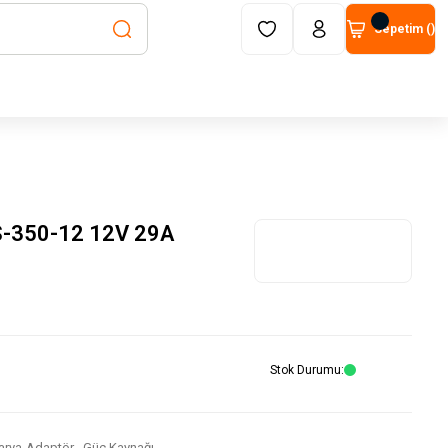
Sepetim (
)
350-12 12V 29A
Stok Durumu
arya-Adaptör
,
Güç Kaynağı