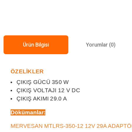
Ürün Bilgisi
Yorumlar (0)
ÖZELİKLER
ÇIKIŞ GÜCÜ 350 W
ÇIKIŞ VOLTAJI 12 V DC
ÇIKIŞ AKIMI 29.0 A
Dökümanlar
:
MERVESAN MTLRS-350-12 12V 29A ADAPT