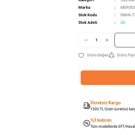
Marka
MERVE
Stok Kodu
RBKN-7
Stok Adeti
20
Ürünü Payl
Ücretsiz Kargo
1500 TL Üzeri ücretsiz karg
%3 İndirim
Tüm modellerde EFT/Havale