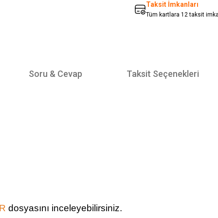
Taksit İmkanları
Tüm kartlara 12 taksit imk
Soru & Cevap
Taksit Seçenekleri
ÖR
dosyasını inceleyebilirsiniz.