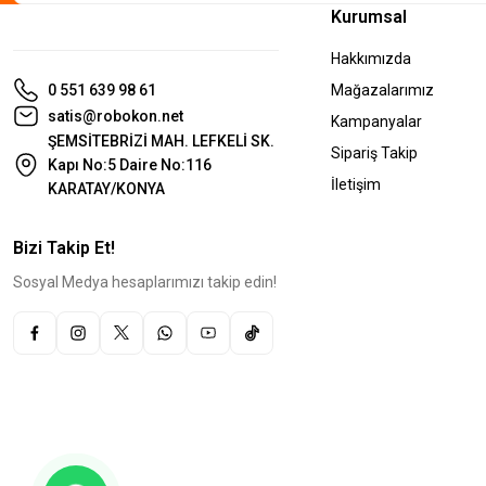
Kurumsal
Hakkımızda
0 551 639 98 61
Mağazalarımız
satis@robokon.net
Kampanyalar
ŞEMSİTEBRİZİ MAH. LEFKELİ SK.
Sipariş Takip
Kapı No:5 Daire No:116
İletişim
KARATAY/KONYA
Bizi Takip Et!
Sosyal Medya hesaplarımızı takip edin!