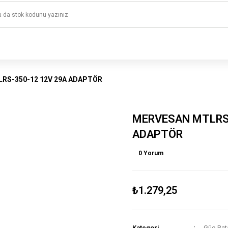
1500 TL ve üzeri alışverişlerinizde kargo ücretsiz!
HAYAL ET - TASARLA - ÇALIŞTIR
RS-350-12 12V 29A ADAPTÖR
MERVESAN MTLRS-
ADAPTÖR
0 Yorum
₺1.279,25
Kategori
Güç-Bat