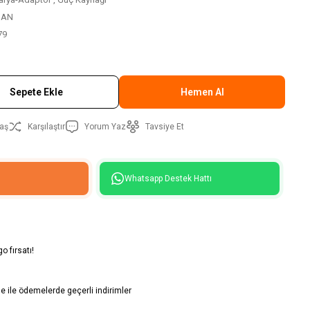
SAN
79
Sepete Ekle
Hemen Al
aş
Karşılaştır
Yorum Yaz
Tavsiye Et
Whatsapp Destek Hattı
o fırsatı!
 ile ödemelerde geçerli indirimler