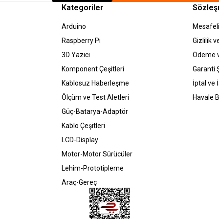
Kategoriler
Sözleş
Arduino
Mesafeli
Raspberry Pi
Gizlilik 
3D Yazıcı
Ödeme v
Komponent Çeşitleri
Garanti Ş
Kablosuz Haberleşme
İptal ve 
Ölçüm ve Test Aletleri
Havale B
Güç-Batarya-Adaptör
Kablo Çeşitleri
LCD-Display
Motor-Motor Sürücüler
Lehim-Prototipleme
Araç-Gereç