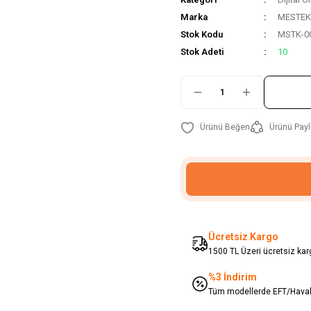
Marka
MESTEK
Stok Kodu
MSTK-0
Stok Adeti
10
Ürünü Payl
Ücretsiz Kargo
1500 TL Üzeri ücretsiz karg
%3 İndirim
Tüm modellerde EFT/Havale