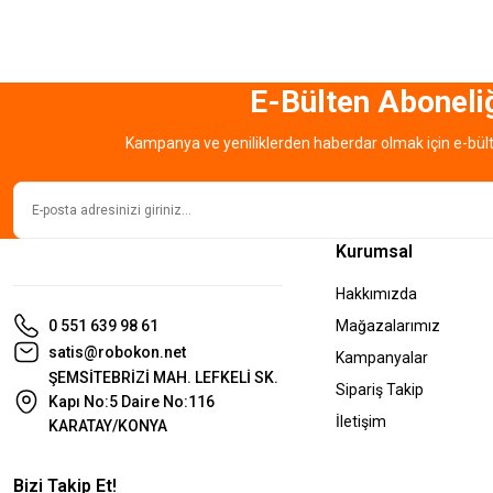
Ürün fiyatı diğer sitelerden daha pahalı.
Bu ürüne benzer farklı alternatifler olmalı.
E-Bülten Aboneli
Kampanya ve yeniliklerden haberdar olmak için e-bül
Kurumsal
Hakkımızda
0 551 639 98 61
Mağazalarımız
satis@robokon.net
Kampanyalar
ŞEMSİTEBRİZİ MAH. LEFKELİ SK.
Sipariş Takip
Kapı No:5 Daire No:116
İletişim
KARATAY/KONYA
Bizi Takip Et!