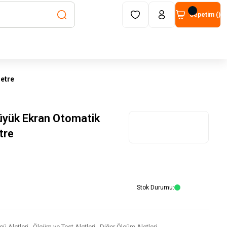
Sepetim (
)
etre
ük Ekran Otomatik
tre
Stok Durumu
lçü Aletleri
,
Ölçüm ve Test Aletleri
,
Diğer Ölçüm Aletleri