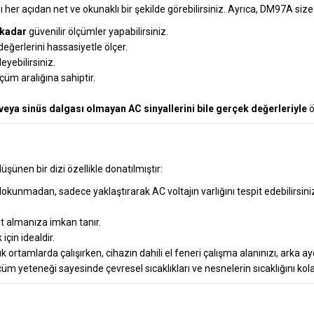
her açıdan net ve okunaklı bir şekilde görebilirsiniz. Ayrıca, DM97A size 
 kadar
güvenilir ölçümler yapabilirsiniz.
eğerlerini hassasiyetle ölçer.
eyebilirsiniz.
çüm aralığına sahiptir.
veya sinüs dalgası olmayan AC sinyallerini bile gerçek değerleriyle
ö
nen bir dizi özellikle donatılmıştır:
okunmadan, sadece yaklaştırarak AC voltajın varlığını tespit edebilirsini
 almanıza imkan tanır.
için idealdir.
k ortamlarda çalışırken, cihazın dahili el feneri çalışma alanınızı, arka ay
üm yeteneği sayesinde çevresel sıcaklıkları ve nesnelerin sıcaklığını kolay