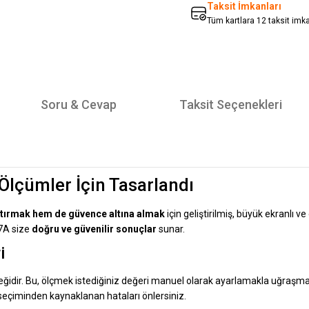
Taksit İmkanları
Tüm kartlara 12 taksit imk
Soru & Cevap
Taksit Seçenekleri
lçümler İçin Tasarlandı
ştırmak hem de güvence altına almak
için geliştirilmiş, büyük ekranlı v
97A size
doğru ve güvenilir sonuçlar
sunar.
i
ğidir. Bu, ölçmek istediğiniz değeri manuel olarak ayarlamakla uğraşmada
çiminden kaynaklanan hataları önlersiniz.