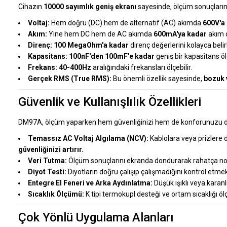
Cihazın
10000 sayımlık geniş ekranı
sayesinde, ölçüm sonuçlarını 
Voltaj:
Hem doğru (DC) hem de alternatif (AC) akımda
600V'a
Akım:
Yine hem DC hem de AC akımda
600mA'ya kadar
akım d
Direnç:
100 MegaOhm'a kadar
direnç değerlerini kolayca belirl
Kapasitans:
100nF'den 100mF'e kadar
geniş bir kapasitans öl
Frekans:
40-400Hz
aralığındaki frekansları ölçebilir.
Gerçek RMS (True RMS):
Bu önemli özellik sayesinde,
bozuk 
Güvenlik ve Kullanışlılık Özellikleri
DM97A, ölçüm yaparken hem güvenliğinizi hem de konforunuzu düşü
Temassız AC Voltaj Algılama (NCV):
Kablolara veya prizlere d
güvenliğinizi artırır.
Veri Tutma:
Ölçüm sonuçlarını ekranda dondurarak rahatça not
Diyot Testi:
Diyotların doğru çalışıp çalışmadığını kontrol etmek 
Entegre El Feneri ve Arka Aydınlatma:
Düşük ışıklı veya karanlı
Sıcaklık Ölçümü:
K tipi termokupl desteği ve ortam sıcaklığı ölç
Çok Yönlü Uygulama Alanları