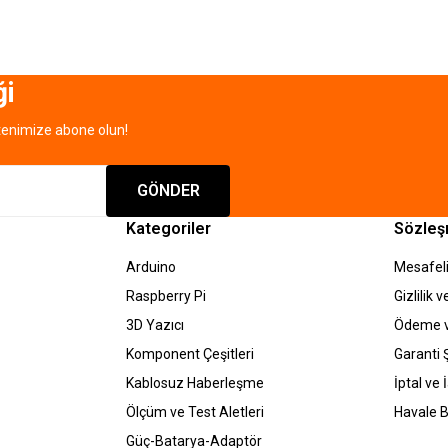
ği
tenimize abone olun!
Gönder
GÖNDER
Kategoriler
Sözleş
Arduino
Mesafeli
Raspberry Pi
Gizlilik 
3D Yazıcı
Ödeme v
Komponent Çeşitleri
Garanti Ş
Kablosuz Haberleşme
İptal ve 
Ölçüm ve Test Aletleri
Havale B
Güç-Batarya-Adaptör