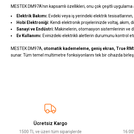
MESTEK DM97A'nın kapsamlı özellikleri, onu çok çeşitli uygulama ala
Elektrik Bakımı:
Evdeki veya iş yerindeki elektrik tesisatlarının, 
Hobi Elektroniği:
Kendi elektronik projelerinizde voltaj, akım, 
Sanayi ve Endüstri:
Makinelerin, otomasyon sistemlerinin ve diğ
Ev Kullanımı:
Evinizdeki elektrikli aletlerin durumunu kontrol etm
MESTEK DM97A,
otomatik kademeleme, geniş ekran, True RMS ö
sunar. Tüm temel multimetre fonksiyonlarını tek bir cihazda birleşti
Bu ürünün fiyat bilgisi, resim, ürün açıklamalarında ve diğer konularda ye
Görüş ve önerileriniz için teşekkür ederiz.
Ürün resmi kalitesiz, bozuk veya görüntülenemiyor.
Ürün açıklamasında eksik bilgiler bulunuyor.
Ücretsiz Kargo
Ürün bilgilerinde hatalar bulunuyor.
1500 TL ve üzeri tüm siparişlerde
16:00’