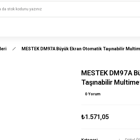
1500 TL ve üzeri alışverişlerinizde kargo ücretsiz!
HAYAL ET - TASARLA - ÇALIŞTIR
leri
MESTEK DM97A Büyük Ekran Otomatik Taşınabilir Multim
MESTEK DM97A Büy
Taşınabilir Multime
0 Yorum
₺1.571,05
Kategori
Dijital Ö