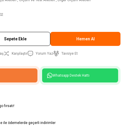
02
Sepete Ekle
Hemen Al
aş
Karşılaştır
Yorum Yaz
Tavsiye Et
Whatsapp Destek Hattı
o fırsatı!
 ile ödemelerde geçerli indirimler