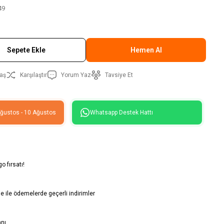
49
Sepete Ekle
Hemen Al
aş
Karşılaştır
Yorum Yaz
Tavsiye Et
Ağustos - 10 Ağustos
Whatsapp Destek Hattı
o fırsatı!
 ile ödemelerde geçerli indirimler
anı