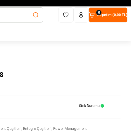
0
Sepetim (
0,00 TL
)
8
Stok Durumu
nt Çeşitleri
,
Entegre Çeşitleri
,
Power Menagement