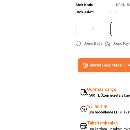
Stok Kodu
RBKN-5
Stok Adeti
5
Ürünü Payl
Tahmini Kargo Süresi : 7 
Ücretsiz Kargo
1500 TL Üzeri ücretsiz karg
%3 İndirim
Tüm modellerde EFT/Havale
Taksit İmkanları
Tüm kartlara 12 taksit imk