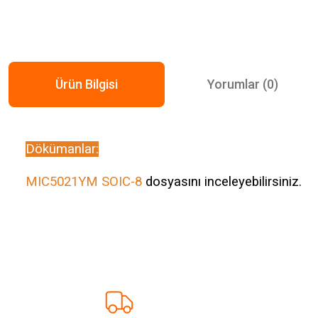
Ürün Bilgisi
Yorumlar (0)
Dökümanlar:
MIC5021YM SOIC-8
dosyasını inceleyebilirsiniz.
Bu ürünün fiyat bilgisi, resim, ürün açıklamalarında ve diğer konularda ye
Görüş ve önerileriniz için teşekkür ederiz.
Ürün resmi kalitesiz, bozuk veya görüntülenemiyor.