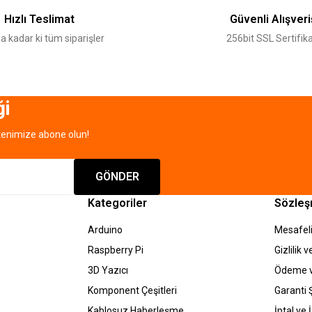
Deneyimini Paylaş
Yorum Yaz
Soru Sor
Hızlı Teslimat
Güvenli Alışveri
a kadar ki tüm siparişler
256bit SSL Sertifika
ği
tenimize abone olun!
Gönder
GÖNDER
Kategoriler
Sözleş
Arduino
Mesafeli
Raspberry Pi
Gizlilik 
3D Yazıcı
Ödeme v
Komponent Çeşitleri
Garanti Ş
Kablosuz Haberleşme
İptal ve 