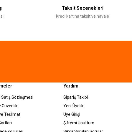
ş
Taksit Seçenekleri
sı
Kredi kartına taksit ve havale
meler
Yardım
 Satış Sözleşmesi
Sipariş Takibi
ve Güvenlik
Yeni Üyelik
e Teslimat
Üye Girişi
artları
Şifremi Unuttum
İade Koşullari
Sıkça Sorulan Sorular