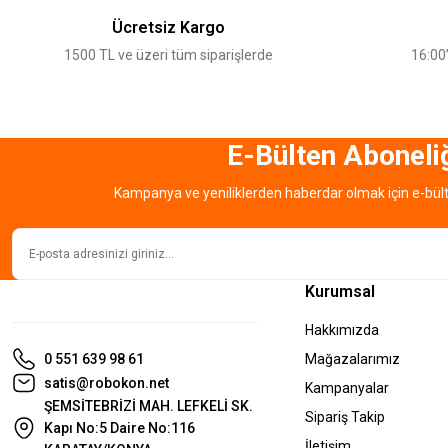
Ürün açıklamasında eksik bilgiler bulunuyor.
Ücretsiz Kargo
Ürün bilgilerinde hatalar bulunuyor.
1500 TL ve üzeri tüm siparişlerde
16:00’
Ürün fiyatı diğer sitelerden daha pahalı.
Bu ürüne benzer farklı alternatifler olmalı.
E-Bülten Aboneli
Kampanya ve yeniliklerden haberdar olmak için e-bül
Kurumsal
Hakkımızda
0 551 639 98 61
Mağazalarımız
satis@robokon.net
Kampanyalar
ŞEMSİTEBRİZİ MAH. LEFKELİ SK.
Sipariş Takip
Kapı No:5 Daire No:116
İletişim