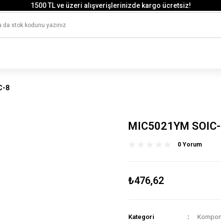
1500 TL ve üzeri alışverişlerinizde kargo ücretsiz!
HAYAL ET - TASARLA - ÇALIŞTIR
1500 TL ve üzeri alışverişlerinizde kargo ücretsiz!
HAYAL ET - TASARLA - ÇALIŞTIR
C-8
MIC5021YM SOIC-
0 Yorum
₺476,62
Kategori
Kompone