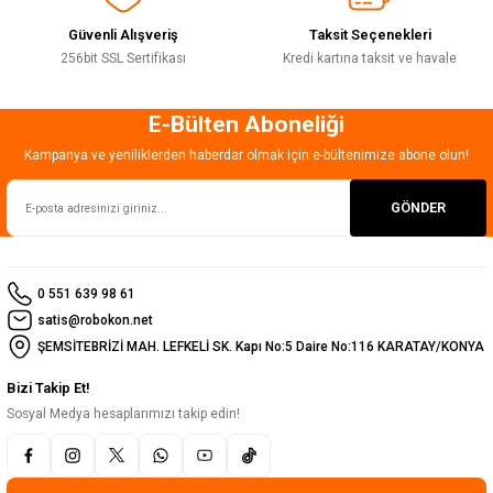
Güvenli Alışveriş
Taksit Seçenekleri
256bit SSL Sertifikası
Kredi kartına taksit ve havale
E-Bülten Aboneliği
Gönder
Kampanya ve yeniliklerden haberdar olmak için e-bültenimize abone olun!
GÖNDER
0 551 639 98 61
satis@robokon.net
ŞEMSİTEBRİZİ MAH. LEFKELİ SK. Kapı No:5 Daire No:116 KARATAY/KONYA
Bizi Takip Et!
Sosyal Medya hesaplarımızı takip edin!