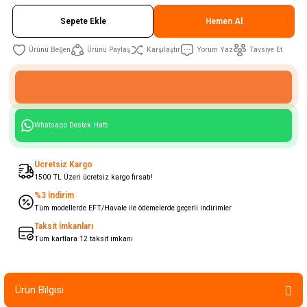
Sepete Ekle
Hemen Al
Ürünü Paylaş
Karşılaştır
Yorum Yaz
Tavsiye Et
Whatsapp Destek Hattı
Ücretsiz Kargo
1500 TL Üzeri ücretsiz kargo fırsatı!
%3 İndirim
Tüm modellerde EFT/Havale ile ödemelerde geçerli indirimler
Taksit İmkanları
Tüm kartlara 12 taksit imkanı
Ürün Bilgisi