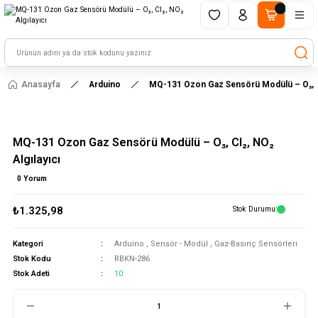
1500 TL ve üzeri alışverişlerinizde kargo ücretsiz!
HAYAL ET - TASARLA - ÇALIŞTIR
Anasayfa
Arduino
MQ-131 Ozon Gaz Sensörü Modülü – O₃, Cl₂
MQ-131 Ozon Gaz Sensörü Modülü – O₃, Cl₂, NO₂
Algılayıcı
0 Yorum
₺1.325,98
Stok Durumu
Kategori
Arduino
,
Sensör - Modül
,
Gaz-Basınç Sensörleri
Stok Kodu
RBKN-286
Stok Adeti
10