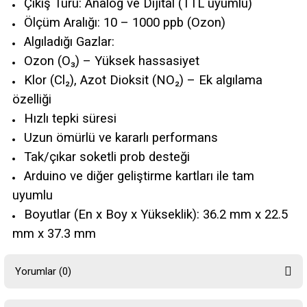
Çıkış Türü: Analog ve Dijital (TTL uyumlu)
Ölçüm Aralığı: 10 – 1000 ppb (Ozon)
Algıladığı Gazlar:
Ozon (O₃) – Yüksek hassasiyet
Klor (Cl₂), Azot Dioksit (NO₂) – Ek algılama
özelliği
Hızlı tepki süresi
Uzun ömürlü ve kararlı performans
Tak/çıkar soketli prob desteği
Arduino ve diğer geliştirme kartları ile tam
uyumlu
Boyutlar (En x Boy x Yükseklik): 36.2 mm x 22.5
mm x 37.3 mm
Yorumlar (0)