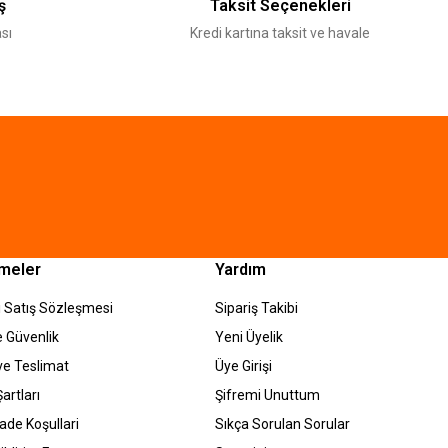
ş
Taksit Seçenekleri
sı
Kredi kartına taksit ve havale
meler
Yardım
 Satış Sözleşmesi
Sipariş Takibi
ve Güvenlik
Yeni Üyelik
e Teslimat
Üye Girişi
artları
Şifremi Unuttum
İade Koşullari
Sıkça Sorulan Sorular