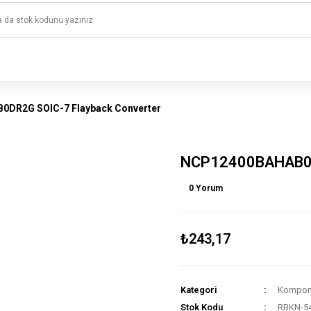
1500 TL ve üzeri alışverişlerinizde kargo ücretsiz!
HAYAL ET - TASARLA - ÇALIŞTIR
DR2G SOIC-7 Flayback Converter
NCP12400BAHAB0D
0 Yorum
₺243,17
Kategori
Kompone
Stok Kodu
RBKN-5