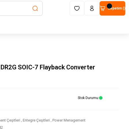
Sepetim (
)
R2G SOIC-7 Flayback Converter
Stok Durumu
nt Çeşitleri
,
Entegre Çeşitleri
,
Power Menagement
42