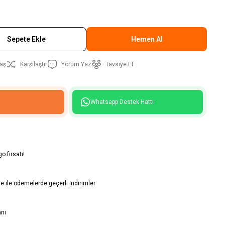
Sepete Ekle
Hemen Al
aş
Karşılaştır
Yorum Yaz
Tavsiye Et
Whatsapp Destek Hattı
o fırsatı!
 ile ödemelerde geçerli indirimler
anı