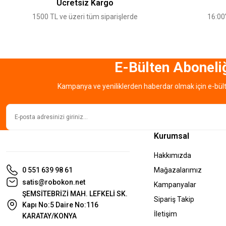
Ücretsiz Kargo
Ürün bilgilerinde hatalar bulunuyor.
1500 TL ve üzeri tüm siparişlerde
16:00’
Ürün fiyatı diğer sitelerden daha pahalı.
Bu ürüne benzer farklı alternatifler olmalı.
E-Bülten Aboneli
Kampanya ve yeniliklerden haberdar olmak için e-bül
Kurumsal
Hakkımızda
0 551 639 98 61
Mağazalarımız
satis@robokon.net
Kampanyalar
ŞEMSİTEBRİZİ MAH. LEFKELİ SK.
Sipariş Takip
Kapı No:5 Daire No:116
İletişim
KARATAY/KONYA