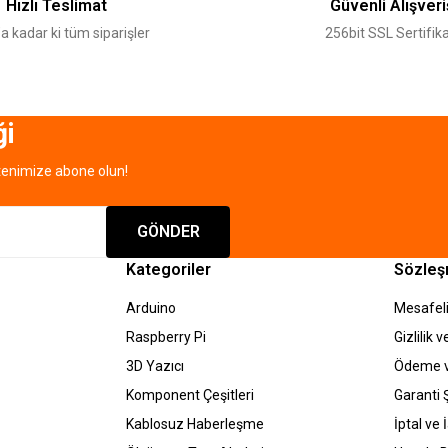
Hızlı Teslimat
Güvenli Alışveri
a kadar ki tüm siparişler
256bit SSL Sertifika
ği
tenimize abone olun!
Gönder
GÖNDER
Kategoriler
Sözleş
Arduino
Mesafeli
Raspberry Pi
Gizlilik 
3D Yazıcı
Ödeme v
Komponent Çeşitleri
Garanti Ş
Kablosuz Haberleşme
İptal ve 