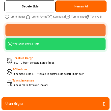
Sepete Ekle
Hemen Al
Ürünü Paylaş
Karşılaştır
Yorum Yaz
Tavsiye Et
Whatsapp Destek Hattı
Ücretsiz Kargo
1500 TL Üzeri ücretsiz kargo fırsatı!
%3 İndirim
Tüm modellerde EFT/Havale ile ödemelerde geçerli indirimler
Taksit İmkanları
Tüm kartlara 12 taksit imkanı
Ürün Bilgisi