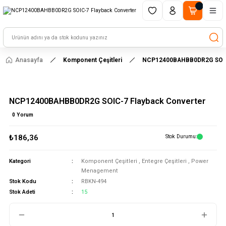
1500 TL ve üzeri alışverişlerinizde kargo ücretsiz!
HAYAL ET - TASARLA - ÇALIŞTIR
Anasayfa
Komponent Çeşitleri
NCP12400BAHBB0DR2G SOIC-
NCP12400BAHBB0DR2G SOIC-7 Flayback Converter
0 Yorum
₺186,36
Stok Durumu
Kategori
Komponent Çeşitleri
,
Entegre Çeşitleri
,
Power
Menagement
Stok Kodu
RBKN-494
Stok Adeti
15