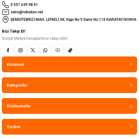
0 551 639 98 61
satis@robokon.net
ŞEMSİTEBRİZİ MAH. LEFKELİ SK. Kapı No:5 Daire No:116 KARATAY/KONYA
Bizi Takip Et!
Sosyal Medya hesaplarımızı takip edin!
Kurumsal
Kategoriler
Sözleşmeler
Yardım