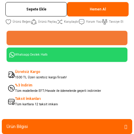
Sepete Ekle
Hemen Al
Ürünü Paylaş
Karşılaştır
Yorum Yaz
Tavsiye Et
Whatsapp Destek Hattı
Ücretsiz Kargo
1500 TL Üzeri ücretsiz kargo fırsatı!
%3 İndirim
Tüm modellerde EFT/Havale ile ödemelerde geçerli indirimler
Taksit İmkanları
Tüm kartlara 12 taksit imkanı
Ürün Bilgisi