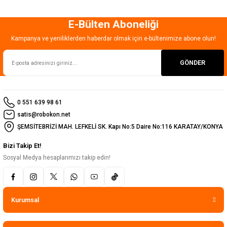
E-Bülten Aboneliği
Gönder
Kampanya ve yeniliklerden haberdar olmak için e-bültenimize abone olun!
GÖNDER
0 551 639 98 61
satis@robokon.net
ŞEMSİTEBRİZİ MAH. LEFKELİ SK. Kapı No:5 Daire No:116 KARATAY/KONYA
Bizi Takip Et!
Sosyal Medya hesaplarımızı takip edin!
Kurumsal