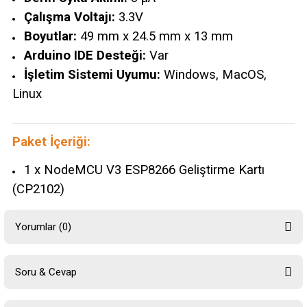
Çalışma Voltajı:
3.3V
Boyutlar:
49 mm x 24.5 mm x 13 mm
Arduino IDE Desteği:
Var
İşletim Sistemi Uyumu:
Windows, MacOS,
Linux
Paket İçeriği:
1 x NodeMCU V3 ESP8266 Geliştirme Kartı
(CP2102)
Yorumlar (0)
Soru & Cevap
Bu ürüne ilk yorumu siz yapın!