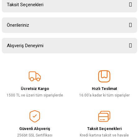
Taksit Seçenekleri
Yorum Yaz
Ürün hakkında henüz soru sorulmamış.
Önerileriniz
Soru Sor
Bu ürünün fiyat bilgisi, resim, ürün açıklamalarında ve diğer konularda
Alışveriş Deneyimi
yetersiz gördüğünüz noktaları öneri formunu kullanarak tarafımıza
iletebilirsiniz.
Görüş ve önerileriniz için teşekkür ederiz.
Sitemize ilk yorumu siz yapın!
Ürün resmi kalitesiz, bozuk veya görüntülenemiyor.
Ürün açıklamasında eksik bilgiler bulunuyor.
Ücretsiz Kargo
Hızlı Teslimat
Deneyimini Paylaş
Ürün bilgilerinde hatalar bulunuyor.
1500 TL ve üzeri tüm siparişlerde
16:00’a kadar ki tüm siparişler
Ürün fiyatı diğer sitelerden daha pahalı.
Bu ürüne benzer farklı alternatifler olmalı.
Güvenli Alışveriş
Taksit Seçenekleri
256bit SSL Sertifikası
Kredi kartına taksit ve havale