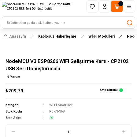
1500 TL ve üzeri alışverişlerinizde kargo ücretsiz!
HAYAL ET - TASARLA - ÇALIŞTIR
Anasayfa
Kablosuz Haberleşme
Wİ-Fİ Modülleri
NodeM
NodeMCU V3 ESP8266 WiFi Geliştirme Kartı - CP2102
USB Seri Dönüştürücülü
0 Yorum
₺209,79
Stok Durumu
Kategori
Wİ-Fİ Modülleri
Stok Kodu
RBKN-368
Stok Adeti
20