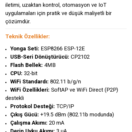
iletimi, uzaktan kontrol, otomasyon ve IoT
uygulamaları için pratik ve düşük maliyetli bir
çözümdür.
Teknik Özellikler:
Yonga Seti:
ESP8266 ESP-12E
USB-Seri Dönüştürücü:
CP2102
Flash Bellek:
4MB
CPU:
32-bit
WiFi Standardı:
802.11 b/g/n
WiFi Özellikleri:
SoftAP ve WiFi Direct (P2P)
destekli
Protokol Desteği:
TCP/IP
Çıkış Gücü:
+19.5 dBm (802.11b modunda)
Çalışma Akımı:
20 mA
Derin Uyku Akımı:
3 µA