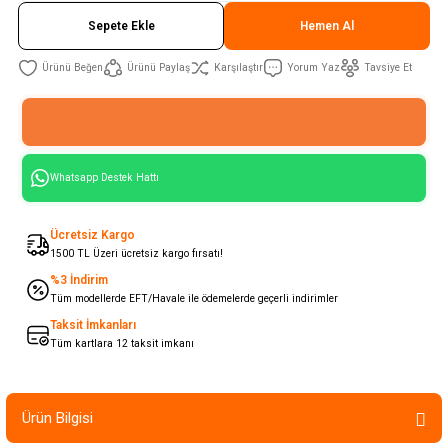
Sepete Ekle
Hemen Al
Ürünü Paylaş
Karşılaştır
Yorum Yaz
Tavsiye Et
Whatsapp Destek Hattı
Ücretsiz Kargo
1500 TL Üzeri ücretsiz kargo fırsatı!
%3 İndirim
Tüm modellerde EFT/Havale ile ödemelerde geçerli indirimler
Taksit İmkanları
Tüm kartlara 12 taksit imkanı
Ürün Bilgisi