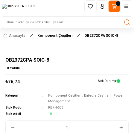
1500 TL ve üzeri alışverişlerinizde kargo ücretsiz!
HAYAL ET - TASARLA - ÇALIŞTIR
Anasayfa
Komponent Çeşitleri
OB2372CPA SOIC-8
OB2372CPA SOIC-8
0 Yorum
₺76,74
Stok Durumu
Kategori
Komponent Çeşitleri
,
Entegre Çeşitleri
,
Power
Menagement
Stok Kodu
RBKN-533
Stok Adeti
10