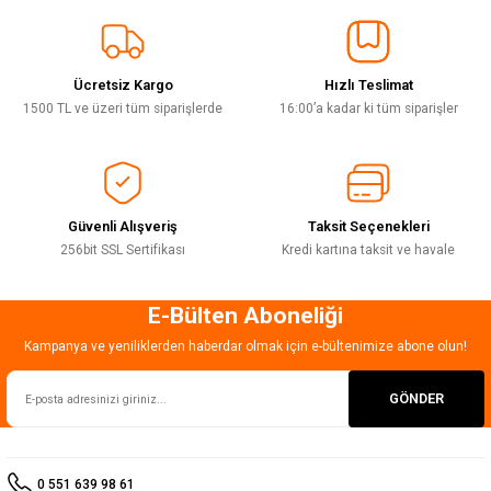
Sitemize ilk yorumu siz yapın!
Ürün resmi kalitesiz, bozuk veya görüntülenemiyor.
Ürün açıklamasında eksik bilgiler bulunuyor.
Ücretsiz Kargo
Hızlı Teslimat
Deneyimini Paylaş
Ürün bilgilerinde hatalar bulunuyor.
1500 TL ve üzeri tüm siparişlerde
16:00’a kadar ki tüm siparişler
Ürün fiyatı diğer sitelerden daha pahalı.
Bu ürüne benzer farklı alternatifler olmalı.
Güvenli Alışveriş
Taksit Seçenekleri
256bit SSL Sertifikası
Kredi kartına taksit ve havale
E-Bülten Aboneliği
Gönder
Kampanya ve yeniliklerden haberdar olmak için e-bültenimize abone olun!
GÖNDER
0 551 639 98 61