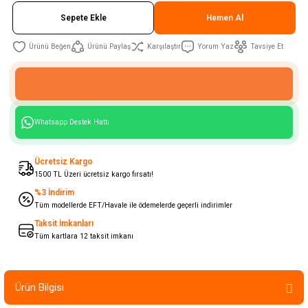
Sepete Ekle
Hemen Al
Ürünü Paylaş
Karşılaştır
Yorum Yaz
Tavsiye Et
Whatsapp Destek Hattı
Ücretsiz Kargo
1500 TL Üzeri ücretsiz kargo fırsatı!
%3 İndirim
Tüm modellerde EFT/Havale ile ödemelerde geçerli indirimler
Taksit İmkanları
Tüm kartlara 12 taksit imkanı
Ürün Bilgisi