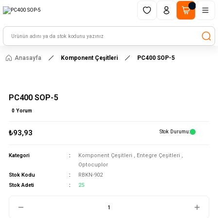
1500 TL ve üzeri alışverişlerinizde kargo ücretsiz!
HAYAL ET - TASARLA - ÇALIŞTIR
Anasayfa
Komponent Çeşitleri
PC400 SOP-5
PC400 SOP-5
0 Yorum
₺93,93
Stok Durumu
Kategori
Komponent Çeşitleri
,
Entegre Çeşitleri
,
Optocuplor
Stok Kodu
RBKN-902
Stok Adeti
25