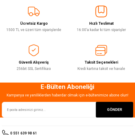
Sitemize ilk yorumu siz yapın!
Ürün resmi kalitesiz, bozuk veya görüntülenemiyor.
Ürün açıklamasında eksik bilgiler bulunuyor.
Ücretsiz Kargo
Hızlı Teslimat
Deneyimini Paylaş
Ürün bilgilerinde hatalar bulunuyor.
1500 TL ve üzeri tüm siparişlerde
16:00’a kadar ki tüm siparişler
Ürün fiyatı diğer sitelerden daha pahalı.
Bu ürüne benzer farklı alternatifler olmalı.
Güvenli Alışveriş
Taksit Seçenekleri
256bit SSL Sertifikası
Kredi kartına taksit ve havale
E-Bülten Aboneliği
Gönder
Kampanya ve yeniliklerden haberdar olmak için e-bültenimize abone olun!
GÖNDER
0 551 639 98 61